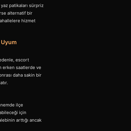
 yaz patikaları sürpriz
se alternatif bir
ahallelere hizmet
e Uyum
nedenle, escort
h erken saatlerde ve
nrası daha sakin bir
tır.
dönemde ilçe
abileceği için
lebinin arttığı ancak