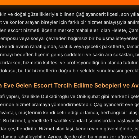
n ve doğal güzellikleriyle bilinen Çağlayancerit ilçesi, son yılla
ve konfor arayan bireyler için farklı bir hizmet anlayışıyla anılm
en escort hizmeti, ilçenin merkez mahalleleri olan Helete, Çamlı
temposu veya sosyal çevreden bağımsız bir buluşma isteyenler iç
a kendi evinin rahatlığında, saatlik veya gecelik paketlerle, tama
nmayı hedefler. İlçenin geniş caddeleri ve sakin ara sokakları, b
azırlarken, hizmetin kalitesi ve profesyonelliği ön planda tutulur
dokusu, bu tür hizmetlerin doğru bir şekilde sunulmasını gerekti
 Eve Gelen Escort Tercih Edilme Sebepleri ve Ava
afi yapısı, özellikle Dulkadiroğlu ve Onikişubat gibi merkez ilçe
elerinde hizmet aramaya yönlendirmektedir. Çağlayancerit eve g
vantajı, müşterinin kendi belirlediği ortamda, herhangi bir ula
 Bu hizmet, genellikle 1 saatlik standart seanslardan başlayarak
ar çeşitlendirilir. Hizmet alan kişi, kendi evinin güvenliğinde, is
 ortamda rahatlayabilir. Ayrıca, ilçede otel bulmanın zorluğu veya