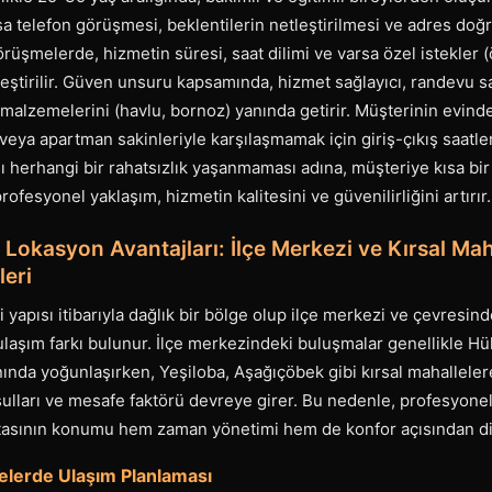
sa telefon görüşmesi, beklentilerin netleştirilmesi ve adres doğru
rüşmelerde, hizmetin süresi, saat dilimi ve varsa özel istekler (
etleştirilir. Güven unsuru kapsamında, hizmet sağlayıcı, randevu s
 malzemelerini (havlu, bornoz) yanında getirir. Müşterinin evin
eya apartman sakinleriyle karşılaşmamak için giriş-çıkış saatler
ı herhangi bir rahatsızlık yaşanmaması adına, müşteriye kısa b
rofesyonel yaklaşım, hizmetin kalitesini ve güvenilirliğini artırır.
 Lokasyon Avantajları: İlçe Merkezi ve Kırsal Mah
leri
 yapısı itibarıyla dağlık bir bölge olup ilçe merkezi ve çevresin
 ulaşım farkı bulunur. İlçe merkezindeki buluşmalar genellikle 
ında yoğunlaşırken, Yeşiloba, Aşağıçöbek gibi kırsal mahalleler
şulları ve mesafe faktörü devreye girer. Bu nedenle, profesyonel
tasının konumu hem zaman yönetimi hem de konfor açısından dik
elerde Ulaşım Planlaması