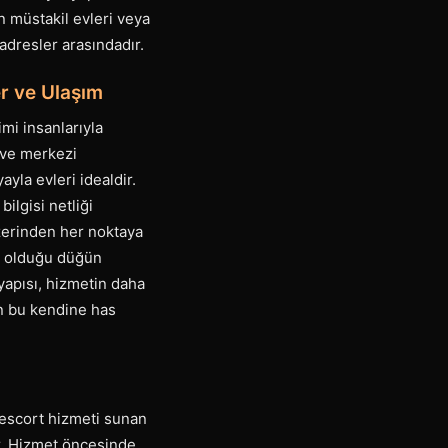
n müstakil evleri veya
 adresler arasındadır.
er ve Ulaşım
i insanlarıyla
ı ve merkezi
yla evleri idealdir.
ilgisi netliği
zerinden her noktaya
n olduğu düğün
yapısı, hizmetin daha
nin bu kendine has
 escort hizmeti sunan
ur. Hizmet öncesinde