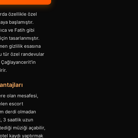
rda özellikle özel
aya başlamıştır.
ca ve Fatih gibi
in tasarlanmıştır.
men gizlilik esasına
u tür özel randevular
. Çağlayancerit'in
rir.
ntajları
lere olan mesafesi,
elen escort
şım derdi olmadan
, 3 saatlik uzun
tediği müziği açabilir,
 otel kaydı yaptırmak