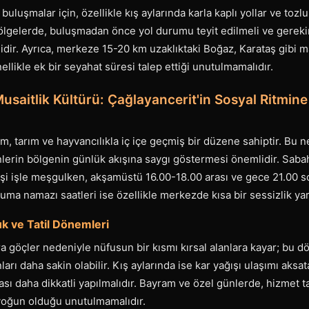
buluşmalar için, özellikle kış aylarında karla kaplı yollar ve tozlu
 bölgelerde, buluşmadan önce yol durumu teyit edilmeli ve gerekir
dir. Ayrıca, merkeze 15-20 km uzaklıktaki Boğaz, Karataş gibi m
ellikle ek bir seyahat süresi talep ettiği unutulmamalıdır.
saitlik Kültürü: Çağlayancerit'in Sosyal Ritmin
m, tarım ve hayvancılıkla iç içe geçmiş bir düzene sahiptir. Bu 
nlerin bölgenin günlük akışına saygı göstermesi önemlidir. Saba
şi işle meşgulken, akşamüstü 16.00-18.00 arası ve gece 21.00 so
uma namazı saatleri ise özellikle merkezde kısa bir sessizlik yara
 ve Tatil Dönemleri
ra göçler nedeniyle nüfusun bir kısmı kırsal alanlara kayar; bu 
rı daha sakin olabilir. Kış aylarında ise kar yağışı ulaşımı aksat
sı daha dikkatli yapılmalıdır. Bayram ve özel günlerde, hizmet ta
yoğun olduğu unutulmamalıdır.