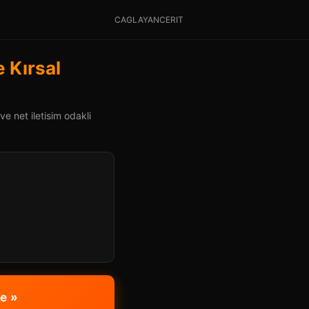
CAGLAYANCERIT
 Kırsal
e net iletisim odakli
e »