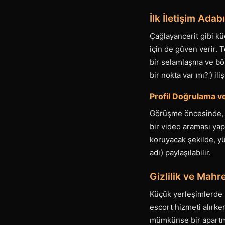
İlk İletişim Ada
Çağlayancerit gibi kü
için de güven verir. 
bir selamlaşma ve böl
bir nokta var mı?') ili
Profil Doğrulama v
Görüşme öncesinde, Ça
bir video araması ya
koruyacak şekilde, y
adı) paylaşılabilir.
Gizlilik ve Mahr
Küçük yerleşimlerde 
escort hizmeti alırke
mümkünse bir apartma