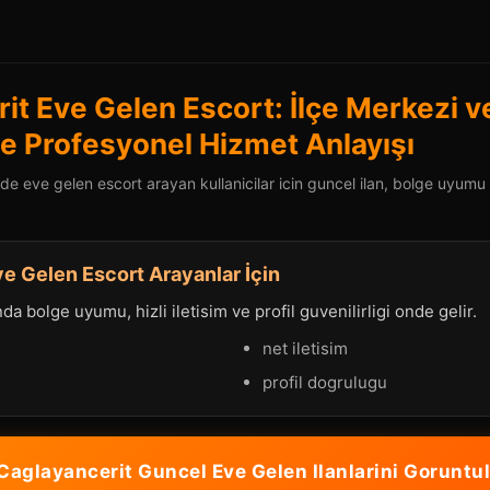
it Eve Gelen Escort: İlçe Merkezi ve
e Profesyonel Hizmet Anlayışı
e eve gelen escort arayan kullanicilar icin guncel ilan, bolge uyumu v
e Gelen Escort Arayanlar İçin
a bolge uyumu, hizli iletisim ve profil guvenilirligi onde gelir.
net iletisim
profil dogrulugu
Caglayancerit Guncel Eve Gelen Ilanlarini Goruntul