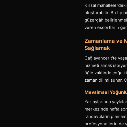
Kırsal mahallelerdeki 
oluşturabilir. Bu tip
güzergâh belirlenmeli
veren escortların gen
Zamanlama ve Mu
Sağlamak
Çağlayancerit'te yaşa
hizmeti almak isteye
öğle vaktinde çoğu ki
zaman dilimi sunar. C
Mevsimsel Yoğunluk
Yaz aylarında yaylala
merkezinde hafta sonla
randevuların planlama
profesyonellerin de 