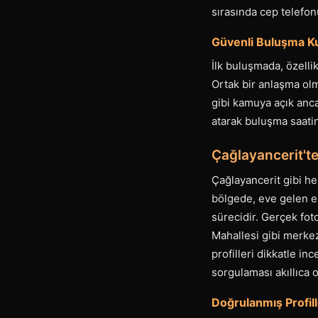
sırasında cep telefo
Güvenli Buluşma Kur
İlk buluşmada, özelli
Ortak bir anlaşma ol
gibi kamuya açık ancak
atarak buluşma saatini
Çağlayancerit't
Çağlayancerit gibi he
bölgede, eve gelen es
sürecidir. Gerçek foto
Mahallesi gibi merkez
profilleri dikkatle i
sorgulaması akıllıca o
Doğrulanmış Profill