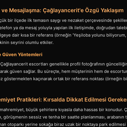
bı ve Mesajlaşma: Çağlayancerit'e Özgü Yaklaşım
çük bir ilçede ilk temasın saygı ve nezaket çerçevesinde şekillen
Telefon ya da mesaj yoluyla yapılan ilk iletişimde, doğrudan taleb
geye dair kısa bir referans (örneğin 'Yeşiloba yolunu biliyorum
şkinin seyrini olumlu etkiler.
e Güven Yöntemleri
ğlayancerit escortları genellikle profil fotoğrafının güncelliğin
parak güven sağlar. Bu süreçte, hem müşterinin hem de escortu
üz göstermekten kaçınarak ortak bir referans noktası (örneğin b
emiyet Pratikleri: Kırsalda Dikkat Edilmesi Gereke
mahremiyet, büyük şehirlere kıyasla daha hassas bir konudur. Ç
n, görüşmenin sessiz ve tenha bir saatte planlanması, arabanın
n otoparkı yerine sokağa biraz uzak bir noktaya park edilmesi 