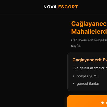
NOVA
ESCORT
Çağlayancer
Mahallelerd
Caglayancerit bolgesind
sayfa.
Caglayancerit Ev
Eve gelen aramalarind
bolge uyumu
guncel ilanlar
★ 