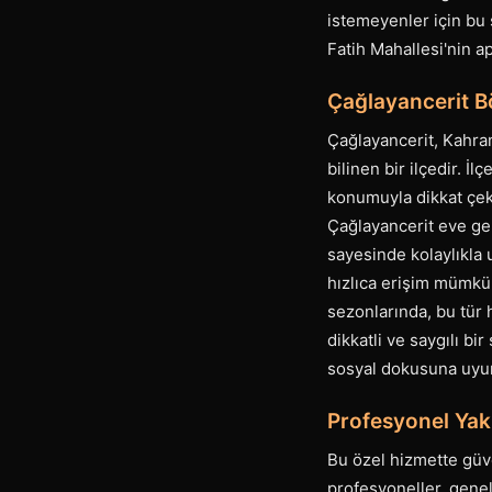
istemeyenler için bu 
Fatih Mahallesi'nin ap
Çağlayancerit Bö
Çağlayancerit, Kahra
bilinen bir ilçedir. İ
konumuyla dikkat çeke
Çağlayancerit eve gele
sayesinde kolaylıkla
hızlıca erişim mümkü
sezonlarında, bu tür 
dikkatli ve saygılı bi
sosyal dokusuna uyum
Profesyonel Yak
Bu özel hizmette güv
profesyoneller, genel