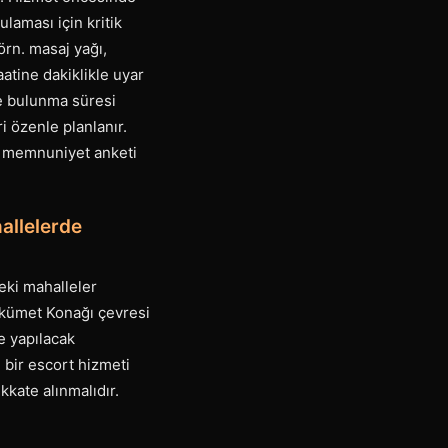
laması için kritik
örn. masaj yağı,
aatine dakiklikle uyar
de bulunma süresi
i özenle planlanır.
ir memnuniyet anketi
allelerde
deki mahalleler
Hükümet Konağı çevresi
e yapılacak
 bir escort hizmeti
kate alınmalıdır.