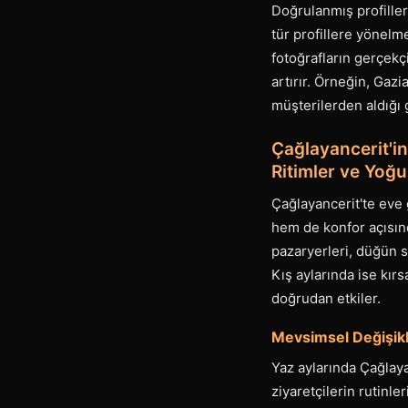
Doğrulanmış profiller,
tür profillere yönelme
fotoğrafların gerçekçi
artırır. Örneğin, Ga
müşterilerden aldığı g
Çağlayancerit'i
Ritimler ve Yoğu
Çağlayancerit'te eve 
hem de konfor açısınd
pazaryerleri, düğün s
Kış aylarında ise kırs
doğrudan etkiler.
Mevsimsel Değişikli
Yaz aylarında Çağlaya
ziyaretçilerin rutinl