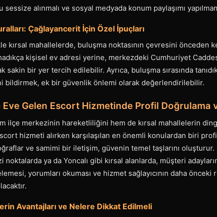
nu sessize alınmalı ve sosyal medyada konum paylaşımı yapılmam
alları: Çağlayancerit İçin Özel İpuçları
kle kırsal mahallelerde, buluşma noktasının çevresini önceden ke
madıkça kişisel ev adresi yerine, merkezdeki Cumhuriyet Caddes
 sakin bir yer tercih edilebilir. Ayrıca, buluşma sırasında tanıdı
 bildirmek, ek bir güvenlik önlemi olarak değerlendirilebilir.
e Eve Gelen Escort Hizmetinde Profil Doğrulama 
m ilçe merkezinin hareketliliğini hem de kırsal mahallelerin dingi
cort hizmeti alırken karşılaşılan en önemli konulardan biri prof
ğraflar ve samimi bir iletişim, güvenin temel taşlarını oluşturur.
i noktalarda ya da Yoncalı gibi kırsal alanlarda, müşteri adayları
ncelemesi, yorumları okuması ve hizmet sağlayıcının daha önceki r
lacaktır.
erin Avantajları ve Nelere Dikkat Edilmeli