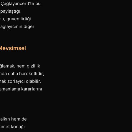
. Çağlayancerit'te bu
 paylaştığı
u, güvenilirliği
ağlayıcının diğer
Mevsimsel
ğlamak, hem gizlilik
nda daha hareketlidir;
 zorlayıcı olabilir.
 zamanlama kararlarını
 halkın hem de
kümet konağı