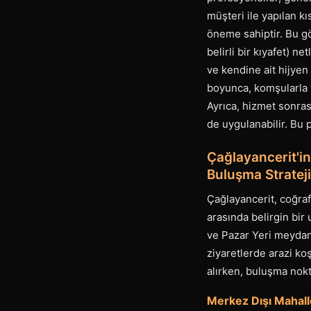
müşteri ile yapılan kı
öneme sahiptir. Bu gö
belirli bir kıyafet) n
ve kendine ait hijyen
boyunca, komşularla v
Ayrıca, hizmet sonras
de uygulanabilir. Bu p
Çağlayancerit'in
Buluşma Strateji
Çağlayancerit, coğrafi
arasında belirgin bir
ve Pazar Yeri meydan
ziyaretlerde arazi ko
alırken, buluşma nok
Merkez Dışı Mahall