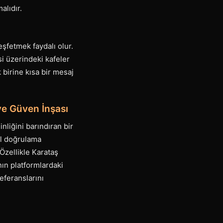
alıdır.
şfetmek faydalı olur.
i üzerindeki kafeler
k birine kısa bir mesaj
ve Güven İnşası
nliğini barındıran bir
il doğrulama
 Özellikle Karataş
nın platformlardaki
eferanslarını