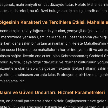
seçenek, mahremiyeti en üst düzeyde tutar. Helete Mahallesi'ni
artman daireleri, bu tür özel buluşmalar için sıkça tercih edilen
lgesinin Karakteri ve Tercihlere Etkisi: Mahallel
manmaraş'ın kuzeydoğusunda yer alan, yemyeşil doğası ve samim
lçe merkezinde yer alan Çamlıca Mahallesi, pazar alanına yakınlığ
rken, daha sakin bir ortam arayanlar için Helete Mahallesi'nin ya
n escort hizmeti, bu mahallelerin her birine, yol tarifi ve adres b
 ulaşım sağlar. İlçenin ana arteri olan Kahramanmaraş Caddesi ü
ndür. Ayrıca, ilçeye özgü "davulcu" ve "zurna" kültürünün yoğu
hizmetlere olan talep artış göstermektedir. Bölge halkının sakin 
r şekilde sunulmasını zorunlu kılar. Profesyonel bir hizmet, ilçe
 sağlamalıdır.
laşım ve Güven Unsurları: Hizmet Parametreleri
en, en önemli parametrelerden biridir. Çağlayancerit eve gelen
likle 25-35 yaş aralığında, bakımlı ve eğitimli bireylerden oluş