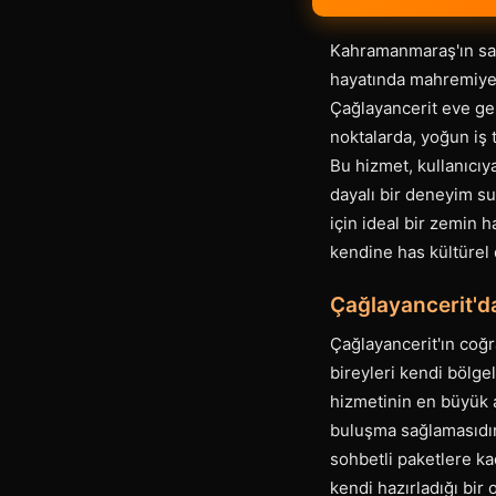
Kahramanmaraş'ın saki
hayatında mahremiyet 
Çağlayancerit eve gel
noktalarda, yoğun iş 
Bu hizmet, kullanıcıy
dayalı bir deneyim su
için ideal bir zemin h
kendine has kültürel 
Çağlayancerit'da
Çağlayancerit'ın coğr
bireyleri kendi bölg
hizmetinin en büyük a
buluşma sağlamasıdır.
sohbetli paketlere kad
kendi hazırladığı bir