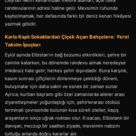
Ceyhan Nehri kenarındaki mesire alanları, açık hava
randevularının adresi haline gelir. Mevsimin ruhunda
kaybolmamak, her defasında farklı bir deniz kenarı hikâyesi
yazmak gibidir.
Karla Kaplı Sokaklardan Çiçek Açan Bahçelere: Yerel
Takvim İpuçları
Eylül ayında Elbistan’ın bağ bozumu etkinlikleri, şehre bir
canlılık katarken, bu dönemde randevu almak neredeyse
imkânsız hale gelir; herkes şehir dışındadır. Buna karşılık,
kasım sonrası çiftçilerin dinlenmeye çekildiği dönem,
buluşmalar için daha sakin ve esnek bir zaman sunar.
Ayrıca, kurban bayramı gibi özel zamanlarda aileler arası
ziyaretleşmeler yoğunlaştığı için, şehirlerarası otobüs
terminali çevresinde bulunan kısa süreli oteller, kaçış
arayanların sıkça uğrak noktası olur. Kısacası, Elbistanlı bir
danışan, meczup bir saatten ziyade, mevsimin nabzını
tuttuğu anlarda doğru kararlar alır.