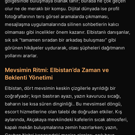
gölgesinde buluşmaya olanak tanır; burada ne çok geçen
olur ne de meraklı bir komşu. Dijital dünyada ise profil
fotoğraflarının ters görsel aramalarda çıkmaması,
mesajlaşma uygulamalarında silinen sohbetlerin kalıcı
olmaması gibi incelikler önem kazanır. Elbistanlı danışanlar,
sık sık “tamamen sıradan bir arkadaş buluşması” gibi
görünen hikâyeler uydurarak, olası şüpheleri dağıtmanın
yollarını ararlar.
Mevsimin Ritmi: Elbistan’da Zaman ve
Beklenti Yönetimi
Elbistan, dört mevsimin keskin çizgilerle ayrıldığı bir
coğrafyadır; kışın bastıran ayazı, yazın kavurucu sıcağı,
baharın ise kısa süren dinginliği.. Bu mevsimsel döngü,
escort hizmetlerine olan talebi de doğrudan etkiler. Kış
aylarında, Akçakaya mevkiindeki kafelerin sıcak atmosferi,
kapalı mekân buluşmalarına zemin hazırlarken; yazın,