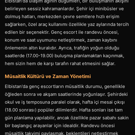
Elbistan'da ulaşım ağının düğümleri, bir buluşmanın akışını
belirleyen sessiz kahramanlardır. Şehir içi minibüsler ve
dolmuş hatları, merkezden çevre semtlere hızlı erişim
sağlarken, özel araç kullanımı özellikle yaz aylarında tercih
edilen bir seçenektir. Genç escort ile randevu öncesi,
konum ve saat uyumunu netleştirmek, zaman kaybını
önlemenin altın kuralıdır. Ayrıca, trafiğin yoğun olduğu
saatlerde (17.00-19.00) buluşma planlamaktan kaçınmak,
hem sizin hem de karşı tarafın rahat etmesini sağlar.
Müsaitlik Kültürü ve Zaman Yönetimi
Elbistan'da genç escortların müsaitlik durumu, genellikle
öğleden sonra ve akşam saatlerinde yoğunlaşır. Şehirdeki
okul ve iş temposuna paralel olarak, hafta içi mesai çıkışı
(18.00 sonrası) popüler dilimlerdir. Hafta sonları ise tam
gün planlama yapılabilir, ancak özellikle pazar sabahı sakin
bir başlangıç arayanlar için idealdir. Randevu öncesi
müsaitlik takvimi paylaşmak, beklentileri netleştirmek