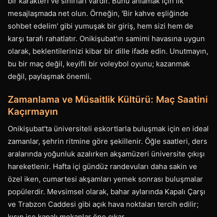
bir karakteri ve sınırları vardır. Bunu anlamak için ilk
mesajlaşmada net olun. Örneğin, 'Bir kahve eşliğinde
sohbet edelim' gibi yumuşak bir giriş, hem sizi hem de
karşı tarafı rahatlatır. Onikişubat'ın samimi havasına uygun
olarak, beklentilerinizi kibar bir dille ifade edin. Unutmayın,
bu bir maç değil, keyifli bir voleybol oyunu; kazanmak
değil, paylaşmak önemli.
Zamanlama ve Müsaitlik Kültürü: Maç Saatini
Kaçırmayın
Onikişubat'ta üniversiteli eskortlarla buluşmak için en ideal
zamanlar, şehrin ritmine göre şekillenir. Öğle saatleri, ders
aralarında yoğunluk azalırken akşamüzeri üniversite çıkışı
hareketlenir. Hafta içi gündüz randevuları daha sakin ve
özel iken, cumartesi akşamları yemek sonrası buluşmalar
popülerdir. Mevsimsel olarak, bahar aylarında Kapalı Çarşı
ve Trabzon Caddesi gibi açık hava noktaları tercih edilir;
kışın ise kapalı mekanlar öne çıkar.