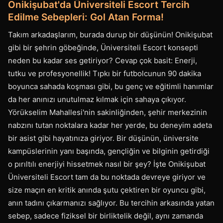
Onikişubat'da Üniversiteli Escort Tercih
Edilme Sebepleri: Gol Atan Forma!
Takım arkadaşlarım, burada durup bir düşünün! Onikişubat
gibi bir şehrin göbeğinde, Üniversiteli Escort konsepti
neden bu kadar ses getiriyor? Cevap çok basit: Enerji,
tutku ve profesyonellik! Tıpkı bir futbolcunun 90 dakika
boyunca sahada koşması gibi, bu genç ve eğitimli hanımlar
da her anınızı unutulmaz kılmak için sahaya çıkıyor.
Yörükselim Mahallesi'nin sakinliğinden, şehir merkezinin
nabzını tutan noktalara kadar her yerde, bu deneyim adeta
bir asist gibi hayatınıza giriyor. Bir düşünün, üniversite
kampüslerinin yanı başında, gençliğin ve bilginin getirdiği
o pırıltılı enerjiyi hissetmek nasıl bir şey? İşte Onikişubat
Üniversiteli Escort tam da bu noktada devreye giriyor ve
size maçın en kritik anında şutu çektiren bir oyuncu gibi,
anın tadını çıkarmanızı sağlıyor. Bu tercihin arkasında yatan
sebep, sadece fiziksel bir birliktelik değil, aynı zamanda