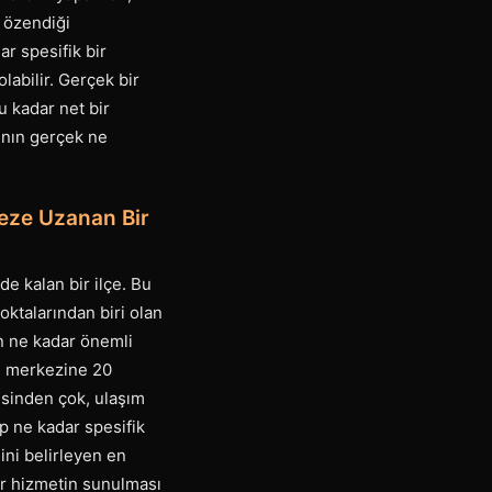
ı özendiği
ar spesifik bir
labilir. Gerçek bir
u kadar net bir
ının gerçek ne
keze Uzanan Bir
e kalan bir ilçe. Bu
noktalarından biri olan
n ne kadar önemli
in merkezine 20
esinden çok, ulaşım
p ne kadar spesifik
ini belirleyen en
bir hizmetin sunulması