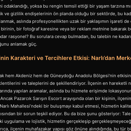
 odaklandığı, yoksa bu rengin temsil ettiği bir yaşam tarzına m
k ve gizlilik endişelerinin ön planda olduğu bir sektörde, bu kad
lanmak, aslında profesyonellikten uzak bir yaklaşımın işareti de o
birinin, bir fotoğraf karesine veya bir reklam metnine bakarak b
adar rasyonel? Bu sorulara cevap bulmadan, bu talebin ne kadar
uğunu anlamak güç.
nin Karakteri ve Tercihlere Etkisi: Narlı’dan Mer
arak hem Akdeniz hem de Güneydoğu Anadolu Bölgesi'nin etkisind
entilerini ve taleplerini de şekillendiriyor. İlçenin en hareketli 
varında yapılan aramalar, aslında bu hizmete erişimde lokasyonu
Ancak Pazarcık Sarışın Escort arayışında olan bir kişinin, ilçen
 Narlı Mahallesi’ndeki bir buluşmayı kabul etmesi, hizmetin kalit
sından bir sorun teşkil ediyor. Bu da bize şunu gösteriyor: Tale
eki uygulama ve lojistik, hizmetin gerçekleşip gerçekleşmeyeceğ
Ayrıca, ilçenin muhafazakar yapısı göz önüne alındığında, bu tür 