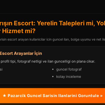
ışın Escort: Yerelin Talepleri mi, Y
r Hizmet mi?
isin escort arayan kullanicilar icin guncel ilan, bolge uyumu ve net ile
Escort Arayanlar İçin
rofil tipi, fotograf netligi ve ilan guncelligi on plana cikar.
si
guncel fotograf
kolay inceleme
★ Pazarcik Guncel Sarisin Ilanlarini Goruntule »