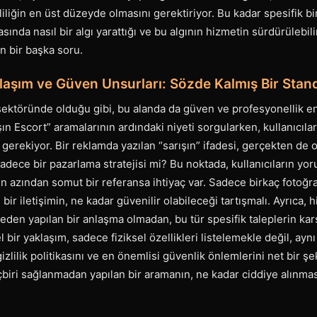
liliğin en üst düzeyde olmasını gerektiriyor. Bu kadar spesifik bir
sında nasıl bir algı yarattığı ve bu algının hizmetin sürdürülebilirl
 bir başka soru.
laşım ve Güven Unsurları: Sözde Kalmış Bir Stan
sektöründe olduğu gibi, bu alanda da güven ve profesyonellik en
ın Escort” aramalarının ardındaki niyeti sorgularken, kullanıcıla
 gerekiyor. Bir reklamda yazılan “sarışın” ifadesi, gerçekten de o
sadece bir pazarlama stratejisi mi? Bu noktada, kullanıcıların yo
n azından somut bir referansa ihtiyaç var. Sadece birkaç fotoğra
ir iletişimin, ne kadar güvenilir olabileceği tartışmalı. Ayrıca, h
ceden yapılan bir anlaşma olmadan, bu tür spesifik taleplerin kar
 bir yaklaşım, sadece fiziksel özellikleri listelemekle değil, ay
izlilik politikasını ve en önemlisi güvenlik önlemlerini net bir ş
hiçbiri sağlanmadan yapılan bir aramanın, ne kadar ciddiye alınmas