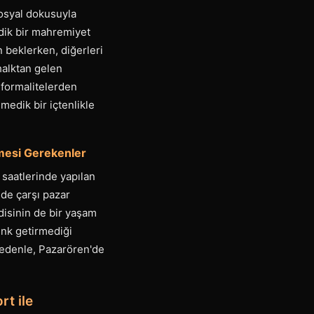
sosyal dokusuyla
edik bir mahremiyet
n beklerken, diğerleri
halktan gelen
 formalitelerden
nmedik bir içtenlikle
lmesi Gerekenler
 saatlerinde yapılan
ede çarşı pazar
disinin de bir yaşam
enk getirmediği
nedenle, Pazarören'de
rt ile