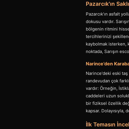
Pazarcık'ın Sakl
Pazarcık'ın asfalt yo
dokusu vardır. Sarışı
bölgenin ritmini hiss
tercihlerinizi şekille
kaybolmak isterken, k
noktada, Sarışın esco
Narince’den Karaba
Narince'deki eski taş
randevudan çok farklı
vardır: Örneğin, İstik
caddeleri uzun solukl
bir fiziksel özellik 
kapsar. Dolayısıyla, 
İlk Temasın İncel