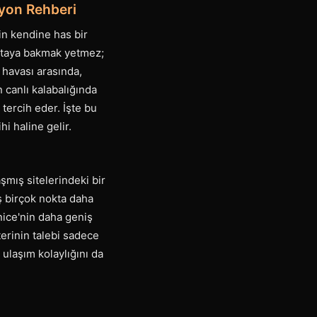
syon Rehberi
in kendine has bir
aritaya bakmak yetmez;
 havası arasında,
n canlı kalabalığında
tercih eder. İşte bu
i haline gelir.
şmış sitelerindeki bir
ş birçok nokta daha
enice'nin daha geniş
terinin talebi sadece
ulaşım kolaylığını da