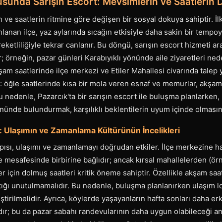
sunda Sarışın Escort: Mevsimlerin ve Saatlerin D
 ve saatlerin ritmine göre değişen bir sosyal dokuya sahiptir. İl
anlanan ilçe, yaz aylarında sıcağın etkisiyle daha sakin bir temp
ketliliğiyle tekrar canlanır. Bu döngü, sarışın escort hizmeti ar
; örneğin, pazar günleri Karabıyıklı yönünde aile ziyaretleri nede
kşam saatlerinde ilçe merkezi ve Etiler Mahallesi civarında talep 
r: öğle saatlerinde kısa bir mola veren esnaf ve memurlar, akşamü
u nedenle, Pazarcık'ta bir sarışın escort ile buluşma planlark
nünde bulundurmak, karşılıklı beklentilerin uyum içinde olmasını
ı: Ulaşımın ve Zamanlama Kültürünün İncelikleri
apısı, ulaşımı ve zamanlamayı doğrudan etkiler. İlçe merkezine h
 mesafesinde birbirine bağlıdır; ancak kırsal mahallelerden (ör
r için dolmuş saatleri kritik öneme sahiptir. Özellikle akşam saa
ığı unutulmamalıdır. Bu nedenle, buluşma planlanırken ulaşım lo
eştirilmelidir. Ayrıca, köylerde yaşayanların hafta sonları daha e
rdır; bu da pazar sabahı randevularının daha uygun olabileceği an