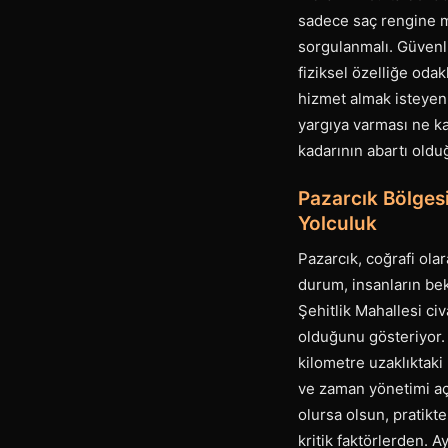
sadece saç rengine mi
sorgulanmalı. Güvenli
fiziksel özelliğe odak
hizmet almak isteyen 
yargıya varması ne k
kadarının abartı old
Pazarcık Bölgesi
Yolculuk
Pazarcık, coğrafi ol
durum, insanların bekl
Şehitlik Mahallesi ci
olduğunu gösteriyor. 
kilometre uzaklıktaki
ve zaman yönetimi açı
olursa olsun, pratikt
kritik faktörlerden. 