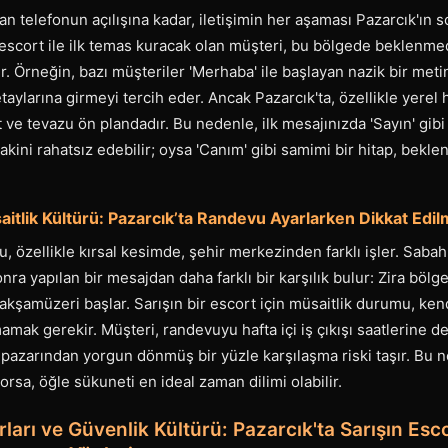
dan telefonun açılışına kadar, iletişimin her aşaması Pazarcık'ın 
ir escort ile ilk temas kuracak olan müşteri, bu bölgede beklenm
ir. Örneğin, bazı müşteriler 'Merhaba' ile başlayan nazik bir meti
ylarına girmeyi tercih eder. Ancak Pazarcık'ta, özellikle yerel 
 ve tevazu ön plandadır. Bu nedenle, ilk mesajınızda 'Sayın' gibi
akini rahatsız edebilir; oysa 'Canım' gibi samimi bir hitap, bekle
tlik Kültürü: Pazarcık’ta Randevu Ayarlarken Dikkat Edi
u, özellikle kırsal kesimde, şehir merkezinden farklı işler. Sabah
nra yapılan bir mesajdan daha farklı bir karşılık bulur: Zira bölg
 akşamüzeri başlar. Sarışın bir escort için müsaitlik durumu, ken
mak gerekir. Müşteri, randevuyu hafta içi iş çıkışı saatlerine d
 pazarından yorgun dönmüş bir yüzle karşılaşma riski taşır. Bu 
orsa, öğle sükuneti en ideal zaman dilimi olabilir.
ları ve Güvenlik Kültürü: Pazarcık'ta Sarışın Esco