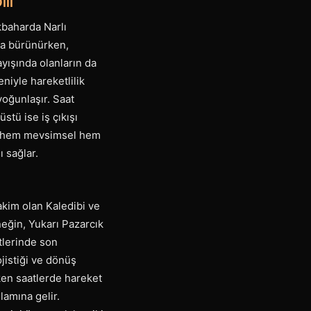
ili
kbaharda Narlı
oya bürünürken,
ayışında olanların da
niyle hareketlilik
yoğunlaşır. Saat
stü ise iş çıkışı
en, hem mevsimsel hem
 sağlar.
akim olan Kaledibi ve
neğin, Yukarı Pazarcık
tlerinde son
jistiği ve dönüş
rken saatlerde hareket
lamına gelir.