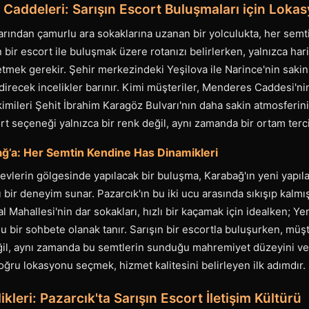
ı Caddeleri: Sarışın Escort Buluşmaları için Loka
llarından çamurlu ara sokaklarına uzanan bir yolculukta, her semt
n bir escort ile buluşmak üzere rotanızı belirlerken, yalnızca h
etmek gerekir. Şehir merkezindeki Yeşilova ile Narince'nin sakin
ndirecek incelikler barınır. Kimi müşteriler, Menderes Caddesi'ni
imileri Şehit İbrahim Karagöz Bulvarı'nın daha sakin atmosferini 
rt seçeneği yalnızca bir renk değil, aynı zamanda bir ortam tercih
ğ’a: Her Semtin Kendine Has Dinamikleri
 evlerin gölgesinde yapılacak bir buluşma, Karabağ'ın yeni yapıla
 bir deneyim sunar. Pazarcık'ın bu iki ucu arasında sıkışıp kalmı
lal Mahallesi'nin dar sokakları, hızlı bir kaçamak için idealken; Y
u bir sohbete olanak tanır. Sarışın bir escortla buluşurken, müş
değil, aynı zamanda bu semtlerin sunduğu mahremiyet düzeyini ve 
doğru lokasyonu seçmek, hizmet kalitesini belirleyen ilk adımdır.
ikleri: Pazarcık'ta Sarışın Escort İletişim Kültürü