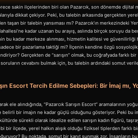
ece sakin ilçelerinden biri olan Pazarcık, son dönemde dijital 
larıyla dikkat çekiyor. Peki, bu talebin arkasında gerçekten yerel
n taşan bir talebin yansıması mı? Pazarcık’ın merkezindeki Yen
 Mahallesi’ne kadar uzanan bu arayış, aslında birçok soruyu da be
nin bu kadar merkeze alınması, hizmetin kalitesi ve güvenilirliği
adece bir pazarlama taktiği mi? İlçenin kendine özgü sosyolojik 
lendiriyor? Gerçekten de “sarışın” olmak, bu coğrafyada farklı bir
soruların cevabını bulmak için, bu talebin ardındaki somut veri
şın Escort Tercih Edilme Sebepleri: Bir İmaj mı, 
arak ele alındığında, “Pazarcık Sarışın Escort” aramalarının yoğu
e belirli bir imajın ne kadar güçlü olduğunu gösteriyor. Peki bu 
ltürde sürekli olarak idealize edilen sarışın kadın figürü, taşray
i bir ilçede, yerel halkın alışık olduğu fiziksel tiplerden farklı b
ğuruyor? Bu noktada, somut bir kanıt sunmak zor. İnsanların bu 