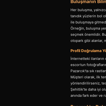
Buluşmanın Bili
Her buluşma, yalnızca
tanıdık yüzlerin bol 
ile buluşmaya gitmede
Örneğin, buluşma yer
seçmek önemlidir. Bu
otopark gibi alanlar,
Profil Doğrulama Yön
İnternetteki ilanların
escortun fotoğraflar
Pazarcık'ta sık rast
Müşteri olarak, ilk te
yönlendirilirseniz, t
Şehitlik'te daha iyi o
anında fark eder ve r