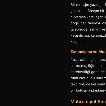
Bir mesajın yazılışın
şekillenir. Sarışın b
duvarıyla karşılaşabil
doğrudan randevu deta
taleplerde, samimiyet
kaçınılması, karşınızd
karşılanır.
Zamanlama ve Musai
Pazarcık'ın iş tempos
bir arama, öğleden so
hareketliliği genelde
ritmi olduğunu unutma
takdirde, gezici semt
bir buluşma planlanıy
Mahremiyet Sınır