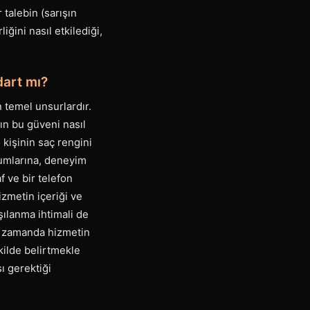
 talebin (sarışın
iğini nasıl etkilediği,
dart mı?
 temel unsurlardır.
rın bu güveni nasıl
 kişinin saç rengini
rumlarına, deneyim
f ve bir telefon
izmetin içeriği ve
şılanma ihtimali de
nı zamanda hizmetin
ekilde belirtmekle
ı gerektiği