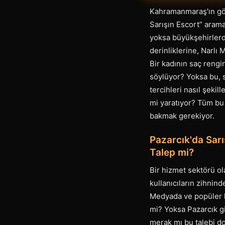
Kahramanmaraş'ın gör
Sarışın Escort” arama
yoksa büyükşehirlerde
derinliklerine, Narlı
Bir kadının saç rengi
söylüyor? Yoksa bu, s
tercihleri nasıl şekil
mi yaratıyor? Tüm bu 
bakmak gerekiyor.
Pazarcık'da Sarı
Talep mi?
Bir hizmet sektörü ol
kullanıcıların zihnind
Medyada ve popüler kü
mi? Yoksa Pazarcık gib
merak mı bu talebi do