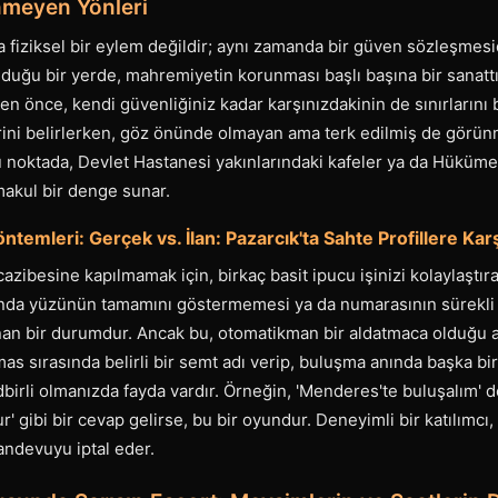
nmeyen Yönleri
 fiziksel bir eylem değildir; aynı zamanda bir güven sözleşmesidi
olduğu bir yerde, mahremiyetin korunması başlı başına bir sanattır
n önce, kendi güvenliğiniz kadar karşınızdakinin de sınırlarını 
ini belirlerken, göz önünde olmayan ama terk edilmiş de görü
 noktada, Devlet Hastanesi yakınlarındaki kafeler ya da Hüküme
 makul bir denge sunar.
temleri: Gerçek vs. İlan: Pazarcık'ta Sahte Profillere Karşı
 cazibesine kapılmamak için, birkaç basit ipucu işinizi kolaylaştırab
ında yüzünün tamamını göstermemesi ya da numarasının sürekli
lanan bir durumdur. Ancak bu, otomatikman bir aldatmaca olduğu
mas sırasında belirli bir semt adı verip, buluşma anında başka bi
edbirli olmanızda fayda vardır. Örneğin, 'Menderes'te buluşalım' d
lur' gibi bir cevap gelirse, bu bir oyundur. Deneyimli bir katılımcı
andevuyu iptal eder.