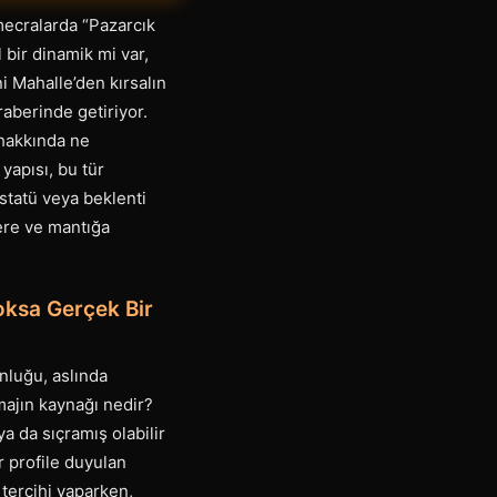
mecralarda “Pazarcık
 bir dinamik mi var,
i Mahalle’den kırsalın
raberinde getiriyor.
 hakkında ne
yapısı, bu tür
 statü veya beklenti
lere ve mantığa
Yoksa Gerçek Bir
nluğu, aslında
imajın kaynağı nedir?
a da sıçramış olabilir
ir profile duyulan
tercihi yaparken,