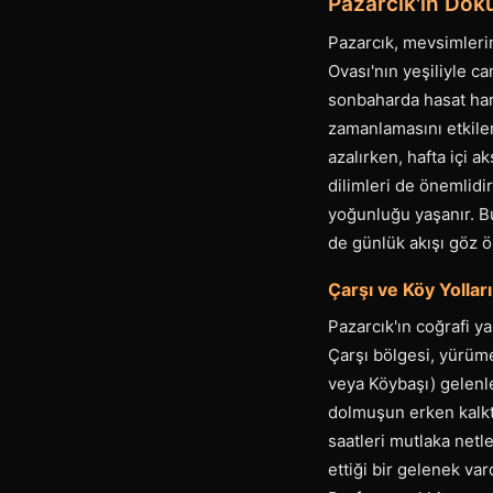
Pazarcık'ın Doku
Pazarcık, mevsimlerin
Ovası'nın yeşiliyle c
sonbaharda hasat hare
zamanlamasını etkiler
azalırken, hafta içi a
dilimleri de önemlidi
yoğunluğu yaşanır. B
de günlük akışı göz ö
Çarşı ve Köy Yollar
Pazarcık'ın coğrafi y
Çarşı bölgesi, yürüme
veya Köybaşı) gelenle
dolmuşun erken kalkt
saatleri mutlaka netl
ettiği bir gelenek va