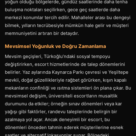
yoğun olduğu bölgelerde, gündüz saatlerinde daha tenha
buluşma noktaları seçilirken, gece geç saatlerde daha
merkezi konumlar tercih edilir. Mahalleler arası bu dengeyi
bilmek, yılların tecrübesiyle mümkün hale gelir ve müşteri
memnuniyetini artıran bir detaydır.
Mevsimsel Yoğunluk ve Doğru Zamanlama
Mevsim geçişleri, Türkoğlu’ndaki sosyal tempoyu
değiştirirken, escort hizmetlerinde de talep dönemlerini
belirler. Yaz aylarında Kaynarca Parkı çevresi ve Yeşiltepe
mevkii, doğal güzellikleriyle rağbet görürken, kışın kapalı
mekanların confinliği ve ısıtma sistemleri ön plana çıkar. Bu
mevsimsel değişim, üniversiteli escortların musaitlik
durumunu da etkiler; örneğin sınav dönemleri veya kar
yağışı gibi faktörler, randevu taleplerinde belirgin bir
azalmaya yol açar. Ancak deneyimli bir escort, bu
dönemleri önceden tahmin ederek müşterilerine esnek
saatler ve alternatif lokasyonlar sunar. Bölgedeki