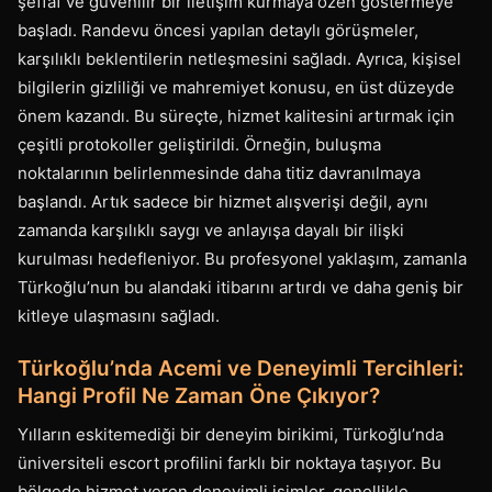
şeffaf ve güvenilir bir iletişim kurmaya özen göstermeye
başladı. Randevu öncesi yapılan detaylı görüşmeler,
karşılıklı beklentilerin netleşmesini sağladı. Ayrıca, kişisel
bilgilerin gizliliği ve mahremiyet konusu, en üst düzeyde
önem kazandı. Bu süreçte, hizmet kalitesini artırmak için
çeşitli protokoller geliştirildi. Örneğin, buluşma
noktalarının belirlenmesinde daha titiz davranılmaya
başlandı. Artık sadece bir hizmet alışverişi değil, aynı
zamanda karşılıklı saygı ve anlayışa dayalı bir ilişki
kurulması hedefleniyor. Bu profesyonel yaklaşım, zamanla
Türkoğlu’nun bu alandaki itibarını artırdı ve daha geniş bir
kitleye ulaşmasını sağladı.
Türkoğlu’nda Acemi ve Deneyimli Tercihleri:
Hangi Profil Ne Zaman Öne Çıkıyor?
Yılların eskitemediği bir deneyim birikimi, Türkoğlu’nda
üniversiteli escort profilini farklı bir noktaya taşıyor. Bu
bölgede hizmet veren deneyimli isimler, genellikle