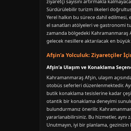
ziyaretçi sayısını artırmakla kalmayac
Sürdürülebilir turizm ilkeleri doğrultu
Yerel halkın bu sürece dahil edilmesi, 
el sanatları atölyeleri ve gastronomi t
zamanda bölgedeki Kahramanmaraş Afşin
gelecek nesillere aktarılacak en büyük 
Afşin’a Yolculuk: Ziyaretçiler İç
Afşin’a Ulaşım ve Konaklama Seçen
Kahramanmaraş Afşin, ulaşım açısında
otobüs seferleri düzenlenmektedir. Ayr
butik konaklama tesislerine kadar çeşit
otantik bir konaklama deneyimi sunulm
bulundurmanız önerilir. Kahramanmaraş
yararlanabilirsiniz. Bu hizmetler, aynı
Unutmayın, iyi bir planlama, gezinizin ka