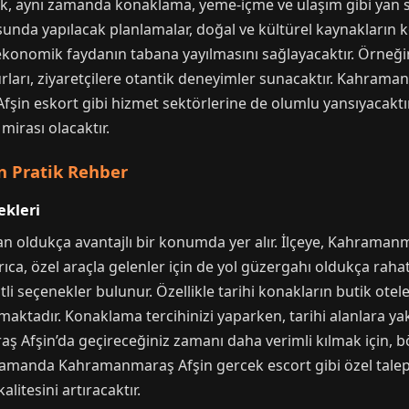
ak, aynı zamanda konaklama, yeme-içme ve ulaşım gibi yan se
sunda yapılacak planlamalar, doğal ve kültürel kaynakların k
ekonomik faydanın tabana yayılmasını sağlayacaktır. Örneğin,
urları, ziyaretçilere otantik deneyimler sunacaktır. Kahrama
 eskort gibi hizmet sektörlerine de olumlu yansıyacaktır. 
mirası olacaktır.
in Pratik Rehber
ekleri
n oldukça avantajlı bir konumda yer alır. İlçeye, Kahrama
ıca, özel araçla gelenler için de yol güzergahı oldukça rahat
li seçenekler bulunur. Özellikle tarihi konakların butik otel
aktadır. Konaklama tercihinizi yaparken, tarihi alanlara ya
 Afşin’da geçireceğiniz zamanı daha verimli kılmak için, b
 zamanda Kahramanmaraş Afşin gercek escort gibi özel talepler
litesini artıracaktır.