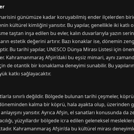
er
isini günümüze kadar koruyabilmiş ender ilçelerden biridir
in kültürel kimliğini yansıtır. Bu yapılar, genellikle iki katlı
me taştan inşa edilen bu evler, kalın duvarlarıyla yazın serin
arın estetik değerini artırır. Bazı konaklar ise, dönemin zeng
ptir. Bu tarihi yapılar, UNESCO Dünya Mirası Listesi için ön
rer. Kahramanmaraş Afşin’daki bu eşsiz mimari, aynı zama
çin de otantik bir konaklama deneyimi sunabilir. Bu yapıları
ük katkı sağlayacaktır.
tlarla sınırlı değildir. Bölgede bulunan tarihi çeşmeler, kö
 döneminden kalma bir köprü, hala ayakta olup, üzerinden geç
layışını yansıtır. Ayrıca Afşin, el sanatları konusunda da zen
ılığı, yüzyıllardır bölgede icra edilen geleneksel mesleklerdi
ktadır. Kahramanmaraş Afşin’da bu kültürel mirası deneyim