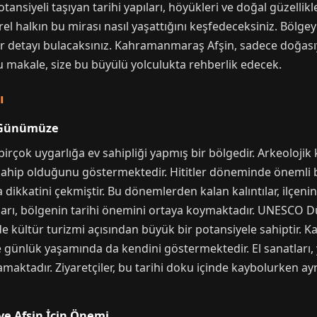
iyeli taşıyan tarihi yapıları, höyükleri ve doğal güzellikle
el halkın bu mirası nasıl yaşattığını keşfedeceksiniz. Bölgeyi
detayı bulacaksınız. Kahramanmaraş Afşin, sadece doğasıyla
Bu makale, size bu büyülü yolculukta rehberlik edecek.
ı
n Günümüze
ok uygarlığa ev sahipliği yapmış bir bölgedir. Arkeolojik kaz
sahip olduğunu göstermektedir. Hititler döneminde önemli b
dikkatini çekmiştir. Bu dönemlerden kalan kalıntılar, ilçeni
tıları, bölgenin tarihi önemini ortaya koymaktadır. UNESCO D
de kültür turizmi açısından büyük bir potansiyele sahiptir.
e günlük yaşamında da kendini göstermektedir. El sanatları,
lamaktadır. Ziyaretçiler, bu tarihi doku içinde kaybolurken
ve Afşin İçin Önemi