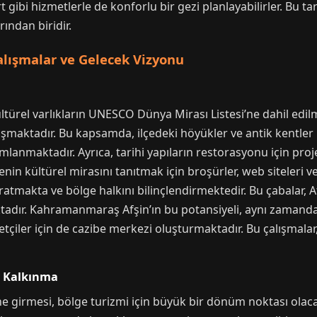
bi hizmetlerle de konforlu bir gezi planlayabilirler. Bu tar
ndan biridir.
alışmalar ve Gelecek Vizyonu
ü
ürel varlıkların UNESCO Dünya Mirası Listesi’ne dahil edilme
lışmaktadır. Bu kapsamda, ilçedeki höyükler ve antik kentler
anmaktadır. Ayrıca, tarihi yapıların restorasyonu için projele
n kültürel mirasını tanıtmak için broşürler, web siteleri ve t
ratmakta ve bölge halkını bilinçlendirmektedir. Bu çabalar, Af
tadır. Kahramanmaraş Afşin’ın bu potansiyeli, aynı zaman
yaretçiler için de cazibe merkezi oluşturmaktadır. Bu çalışmal
r Kalkınma
e girmesi, bölge turizmi için büyük bir dönüm noktası olacak