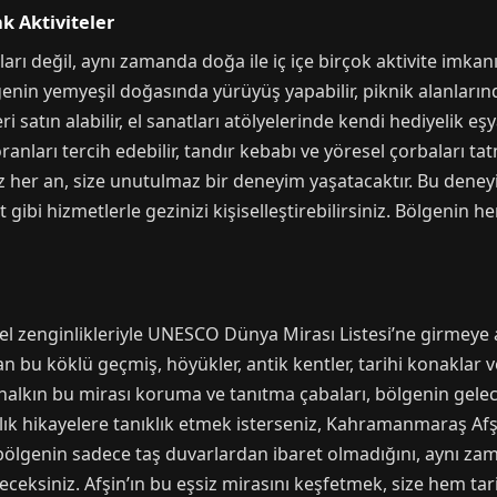
ak Aktiviteler
nları değil, aynı zamanda doğa ile iç içe birçok aktivite imkan
genin yemyeşil doğasında yürüyüş yapabilir, piknik alanlarında
i satın alabilir, el sanatları atölyelerinde kendi hediyelik eşy
nları tercih edebilir, tandır kebabı ve yöresel çorbaları tatm
her an, size unutulmaz bir deneyim yaşatacaktır. Bu deneyi
i hizmetlerle gezinizi kişiselleştirebilirsiniz. Bölgenin he
el zenginlikleriyle UNESCO Dünya Mirası Listesi’ne girmeye 
 bu köklü geçmiş, höyükler, antik kentler, tarihi konaklar v
halkın bu mirası koruma ve tanıtma çabaları, bölgenin geleceğ
ık hikayelere tanıklık etmek isterseniz, Kahramanmaraş Afşin’
 bölgenin sadece taş duvarlardan ibaret olmadığını, aynı za
ceksiniz. Afşin’ın bu eşsiz mirasını keşfetmek, size hem ta