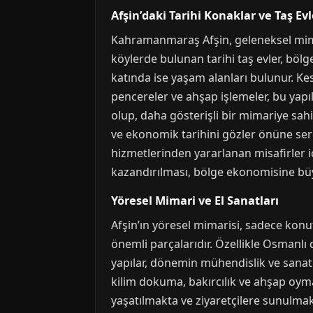
Afşin’daki Tarihi Konaklar ve Taş Evl
Kahramanmaraş Afşin, geleneksel mimar
köylerde bulunan tarihi taş evler, bölgen
katında ise yaşam alanları bulunur. Kes
pencereler ve ahşap işlemeler, bu yapıl
olup, daha gösterişli bir mimariye sahi
ve ekonomik tarihini gözler önüne se
hizmetlerinden yararlanan misafirler i
kazandırılması, bölge ekonomisine büy
Yöresel Mimari ve El Sanatları
Afşin’ın yöresel mimarisi, sadece konu
önemli parçalarıdır. Özellikle Osmanlı
yapılar, dönemin mühendislik ve sanat an
kilim dokuma, bakırcılık ve ahşap oymac
yaşatılmakta ve ziyaretçilere sunulma