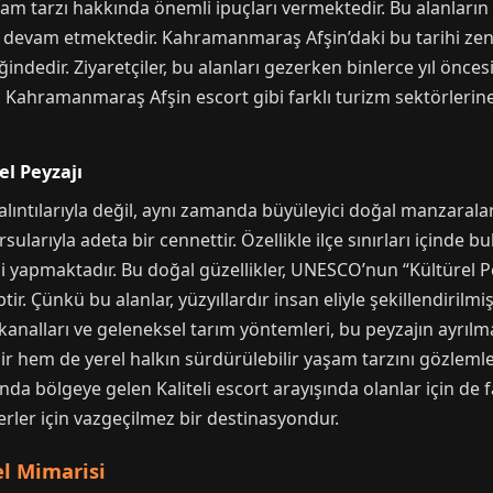
aşam tarzı hakkında önemli ipuçları vermektedir. Bu alanlar
ar devam etmektedir. Kahramanmaraş Afşin’daki bu tarihi zengin
indedir. Ziyaretçiler, bu alanları gezerken binlerce yıl önces
 Kahramanmaraş Afşin escort gibi farklı turizm sektörlerin
el Peyzajı
ıntılarıyla değil, aynı zamanda büyüleyici doğal manzaraları
ularıyla adeta bir cennettir. Özellikle ilçe sınırları içinde b
ği yapmaktadır. Bu doğal güzellikler, UNESCO’nun “Kültürel Pe
tir. Çünkü bu alanlar, yüzyıllardır insan eliyle şekillendiril
u kanalları ve geleneksel tarım yöntemleri, bu peyzajın ayrılma
r hem de yerel halkın sürdürülebilir yaşam tarzını gözlemle
nda bölgeye gelen Kaliteli escort arayışında olanlar için de
erler için vazgeçilmez bir destinasyondur.
el Mimarisi