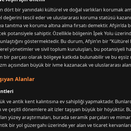
dört bir yanındaki kültürel ve doğal varlıkları korumak ama
el değerini tescil eder ve uluslararası koruma statüsü kazan
aya tanıtma ve koruma altına alma fırsatı demektir. Afşin’da b
lecek potansiyele sahiptir. Özellikle bölgenin İpek Yolu üzeri
nlaştığını göstermektedir. Bu durum, Afşin’ın bir “Kültürel 
Yerel yönetimler ve sivil toplum kuruluşları, bu potansiyeli 
rın bir parçası olarak bölgeye katkıda bulunabilir ve bu eşsi
rizm açısından büyük bir ivme kazanacak ve uluslararası alanda
şıyan Alanlar
ntleri
ve antik kent kalıntısına ev sahipliği yapmaktadır. Bunlard
e çeşitli dönemlere ait izler taşıyan büyük bir höyüktür.
ılan yüzey araştırmaları, burada seramik parçaları ve mimar
ntik bir yol güzergahı üzerinde yer alan ve ticaret kervanları