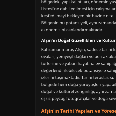
bölgedeki yapı kalıntıları, dönemin y
Listesi’ne dahil edilmesi için çalışmal
keşfedilmeyi bekleyen bir hazine niteliğ
Bölgenin bu potansiyeli, aynı zamanda
ekonomisini canlandırmaktadır.
Afşin’ın Doğal Güzellikleri ve Kültür
Kahramanmaraş Afşin, sadece tarihi kal
ovaları, yemyeşil dağları ve berrak akars
türlerine ve yaban hayatına ev sahipli
değerlendirilebilecek potansiyele sahip
izlerini taşımaktadır. Tarihi teraslar, s
bölgede hem doğa yürüyüşleri yapabili
doğal ve kültürel zenginliği, aynı zama
eşsiz peyzaj, fotoğrafçılar ve doğa sev
Afşin’ın Tarihi Yapıları ve Yöres