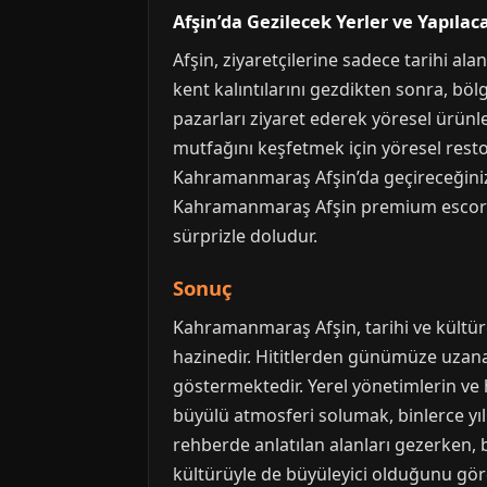
Afşin’da Gezilecek Yerler ve Yapılac
Afşin, ziyaretçilerine sadece tarihi ala
kent kalıntılarını gezdikten sonra, böl
pazarları ziyaret ederek yöresel ürünler
mutfağını keşfetmek için yöresel restora
Kahramanmaraş Afşin’da geçireceğiniz 
Kahramanmaraş Afşin premium escort gib
sürprizle doludur.
Sonuç
Kahramanmaraş Afşin, tarihi ve kültür
hazinedir. Hititlerden günümüze uzanan
göstermektedir. Yerel yönetimlerin ve 
büyülü atmosferi solumak, binlerce yıll
rehberde anlatılan alanları gezerken,
kültürüyle de büyüleyici olduğunu göre