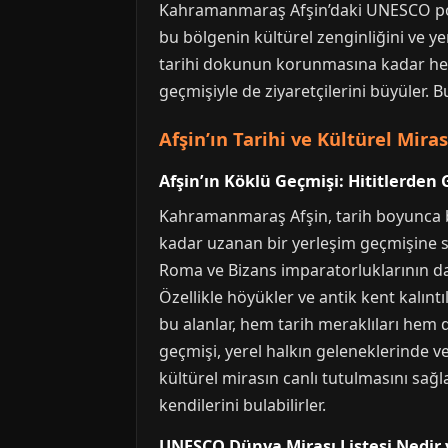
Kahramanmaraş Afşin’daki UNESCO potans
bu bölgenin kültürel zenginliğini ve yer
tarihi dokunun korunmasına kadar her 
geçmişiyle de ziyaretçilerini büyüler. 
Afşin’ın Tarihi ve Kültürel Miras
Afşin’ın Köklü Geçmişi: Hititlerde
Kahramanmaraş Afşin, tarih boyunca birç
kadar uzanan bir yerleşim geçmişine 
Roma ve Bizans imparatorluklarının da 
Özellikle höyükler ve antik kent kalın
bu alanlar, hem tarih meraklıları hem 
geçmişi, yerel halkın geleneklerinde v
kültürel mirasın canlı tutulmasını sağ
kendilerini bulabilirler.
UNESCO Dünya Mirası Listesi Nedir 