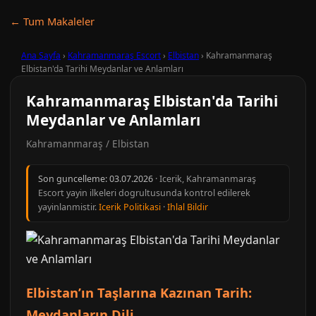
← Tum Makaleler
Ana Sayfa
›
Kahramanmaraş Escort
›
Elbistan
›
Kahramanmaraş
Elbistan'da Tarihi Meydanlar ve Anlamları
Kahramanmaraş Elbistan'da Tarihi
Meydanlar ve Anlamları
Kahramanmaraş / Elbistan
Son guncelleme:
03.07.2026
· Icerik, Kahramanmaraş
Escort yayin ilkeleri dogrultusunda kontrol edilerek
yayinlanmistir.
Icerik Politikasi
·
Ihlal Bildir
Elbistan’ın Taşlarına Kazınan Tarih:
Meydanların Dili