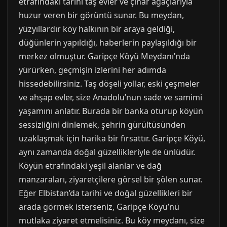
etrafındaki tarihi taş evler ve çınar ağaçlarıyla
huzur veren bir görüntü sunar. Bu meydan,
yüzyıllardır köy halkının bir araya geldiği,
düğünlerin yapıldığı, haberlerin paylaşıldığı bir
merkez olmuştur. Garipçe Köyü Meydanı’nda
yürürken, geçmişin izlerini her adımda
hissedebilirsiniz. Taş döşeli yollar, eski çeşmeler
ve ahşap evler, size Anadolu’nun sade ve samimi
yaşamını anlatır. Burada bir banka oturup köyün
sessizliğini dinlemek, şehrin gürültüsünden
uzaklaşmak için harika bir fırsattır. Garipçe Köyü,
aynı zamanda doğal güzellikleriyle de ünlüdür.
Köyün etrafındaki yeşil alanlar ve dağ
manzaraları, ziyaretçilere görsel bir şölen sunar.
Eğer Elbistan’da tarihi ve doğal güzellikleri bir
arada görmek isterseniz, Garipçe Köyü’nü
mutlaka ziyaret etmelisiniz. Bu köy meydanı, size