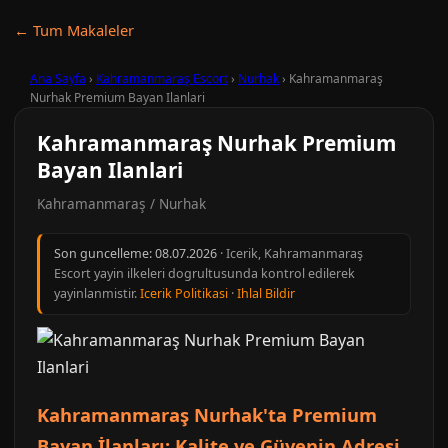
← Tum Makaleler
Ana Sayfa
›
Kahramanmaraş Escort
›
Nurhak
›
Kahramanmaraş
Nurhak Premium Bayan Ilanlari
Kahramanmaraş Nurhak Premium
Bayan Ilanlari
Kahramanmaraş / Nurhak
Son guncelleme:
08.07.2026
· Icerik, Kahramanmaraş
Escort yayin ilkeleri dogrultusunda kontrol edilerek
yayinlanmistir.
Icerik Politikasi
·
Ihlal Bildir
Kahramanmaraş Nurhak'ta Premium
Bayan İlanları: Kalite ve Güvenin Adresi