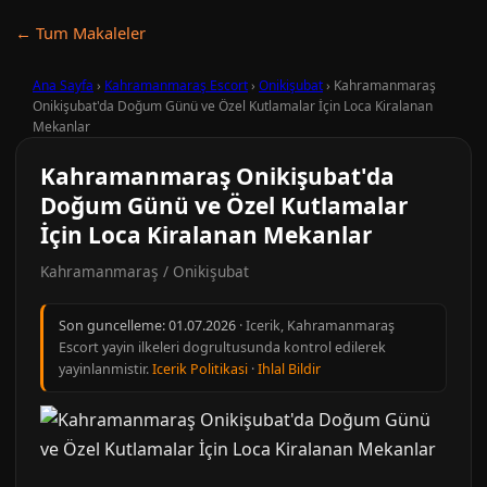
← Tum Makaleler
Ana Sayfa
›
Kahramanmaraş Escort
›
Onikişubat
›
Kahramanmaraş
Onikişubat'da Doğum Günü ve Özel Kutlamalar İçin Loca Kiralanan
Mekanlar
Kahramanmaraş Onikişubat'da
Doğum Günü ve Özel Kutlamalar
İçin Loca Kiralanan Mekanlar
Kahramanmaraş / Onikişubat
Son guncelleme:
01.07.2026
· Icerik, Kahramanmaraş
Escort yayin ilkeleri dogrultusunda kontrol edilerek
yayinlanmistir.
Icerik Politikasi
·
Ihlal Bildir