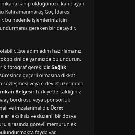
ddi imkana sahip olduğunuzu kanıtlayan
günü Kahramanmaraş Göç İdaresi
 bu nedenle işlemleriniz için
undurmanız gereken bir detaydır.
 olabilir. İşte adım adım hazırlamanız
tokopisini de yanınızda bulundurun.
ik fotoğraf gereklidir.
Sağlık
i süresince geçerli olmasına dikkat
ira sözleşmesi veya e-devlet üzerinden
İmkan Belgesi:
Türkiye’de kaldığınız
 maaş bordrosu veya sponsorluk
alı ve imzalanmalıdır.
Ücret
eri eksiksiz ve düzenli bir dosya
şvuru sırasında görevli memurun ek
bulundurmakta fayda var.