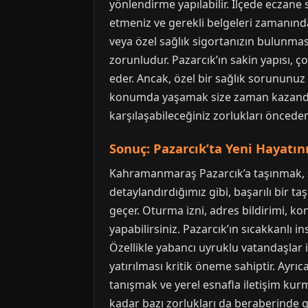
yönlendirme yapılabilir. İlçede eczane s
etmeniz ve gerekli belgeleri zamanında
veya özel sağlık sigortanızın bulunma
zorunludur. Pazarcık’ın sakin yapısı, ç
eder. Ancak, özel bir sağlık sorununuz 
konumda yaşamak size zaman kazandıra
karşılaşabileceğiniz zorlukları öncede
Sonuç: Pazarcık’ta Yeni Hayatı
Kahramanmaraş Pazarcık’a taşınmak, sa
detaylandırdığımız gibi, başarılı bir
geçer. Oturma izni, adres bildirimi, ko
yapabilirsiniz. Pazarcık’ın sıcakkanlı i
Özellikle yabancı uyruklu vatandaşlar 
yatırılması kritik öneme sahiptir. Ayrı
tanışmak ve yerel esnafla iletişim kur
kadar bazı zorlukları da beraberinde g