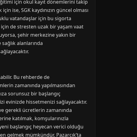
ğitimi için okul kayıt dönemlerini takip
 için ise, SGK kaydınızın güncel olması
klu vatandaşlar için bu sigorta
r için de stresten uzak bir yaşam vaat
nuyorsa, şehir merkezine yakın bir
sağlık alanlarında
ağlayacaktır.
abilir. Bu rehberde de
şlemlerin zamanında yapılmasından
nıza sorunsuz bir başlangıç
nizi evinizde hissetmenizi sağlayacaktır.
 ve gerekli ücretlerin zamanında
lerine katılmak, komşularınızla
 yeni başlangıç heyecan verici olduğu
sinden gelmek mümkündür. Pazarcık’ta