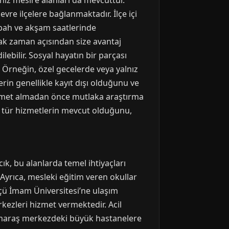
iniz mesire alanları da mevcuttur.
re ilçelere bağlanmaktadır. İlçe içi
sabah ve akşam saatlerinde
ak zaman açısından size avantaj
ilebilir. Sosyal hayatın bir parçası
 Örneğin, özel gecelerde veya yalnız
rin genellikle kayıt dışı olduğunu ve
izmet almadan önce mutlaka araştırma
u tür hizmetlerin mevcut olduğunu,
cık, bu alanlarda temel ihtiyaçları
 Ayrıca, mesleki eğitim veren okullar
ü İmam Üniversitesi’ne ulaşım
rkezleri hizmet vermektedir. Acil
anmaraş merkezdeki büyük hastanelere