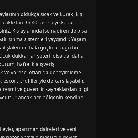
 aylarının oldukça sıcak ve kurak, kış
ıcaklıkları 35-40 dereceye kadar
iniz. Kış aylarında ise nadiren de olsa
obalı ısınma sistemleri yaygındır. Yaşam
 ilişkilerinin hala güçlü olduğu bu
üçük dükkanlar yeterli olsa da, daha
urum, haftalık alışveriş
rek ve yöresel otları da deneyimleme
ort profilleriyle de karşılaşabilir,
a resmi ve güvenilir kaynaklardan bilgi
vcuttur, ancak her bölgenin kendine
 evler, apartman daireleri ve yeni
in noter onaylı olması ve e-devlet