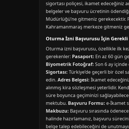
sigortası poliçesi, ikamet edeceğiniz a
belgeler ve başvuru ücretinin ödendi
Müdürlüğü’ne gitmeniz gerekecektir. P
Kahramanmaraş merkeze gitmeniz gere
Oturma İzni Başvurusu İçin Gerekli
Oturma izni başvurusu, özellikle ilk ke
gerekenler:
Pasaport:
En az 60 gün ge
Biyometrik Fotoğraf:
Son 6 ay içinde 
Sigortası:
Türkiye’de geçerli bir özel s
edin.
Adres Belgesi:
İkamet edeceğiniz 
alınmış kira sözleşmesi yeterlidir. Ken
süre boyunca geçiminizi sağlayabilec
mektubu.
Başvuru Formu:
e-İkamet s
Makbuzu:
Başvuru sırasında ödenecek 
halinde hazırlamanız, başvuru sürecini
belge talep edebileceğini de unutmay