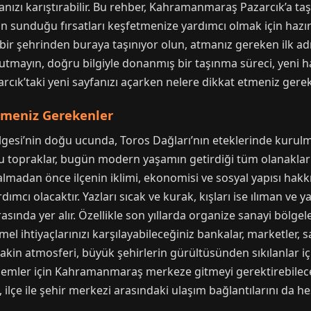
fanızı karıştırabilir. Bu rehber, Kahramanmaraş Pazarcık’a t
in sunduğu fırsatları keşfetmenize yardımcı olmak için hazır
 bir şehrinden buraya taşınıyor olun, atmanız gereken ilk a
nutmayın, doğru bilgiyle donanmış bir taşınma süreci, yeni ha
rcık’taki yeni sayfanızı açarken nelere dikkat etmeniz gerekt
lmeniz Gerekenler
si’nin doğu ucunda, Toros Dağları’nın eteklerinde kurulmuş 
bu topraklar, bugün modern yaşamın getirdiği tüm olanakla
lmadan önce ilçenin iklimi, ekonomisi ve sosyal yapısı hakk
mcı olacaktır. Yazları sıcak ve kurak, kışları ise ılıman ve y
asında yer alır. Özellikle son yıllarda organize sanayi bölgel
emel ihtiyaçlarınızı karşılayabileceğiniz bankalar, marketler, 
 sakin atmosferi, büyük şehirlerin gürültüsünden sıkılanlar iç
işlemler için Kahramanmaraş merkeze gitmeyi gerektirebile
ilçe ile şehir merkezi arasındaki ulaşım bağlantılarını da he