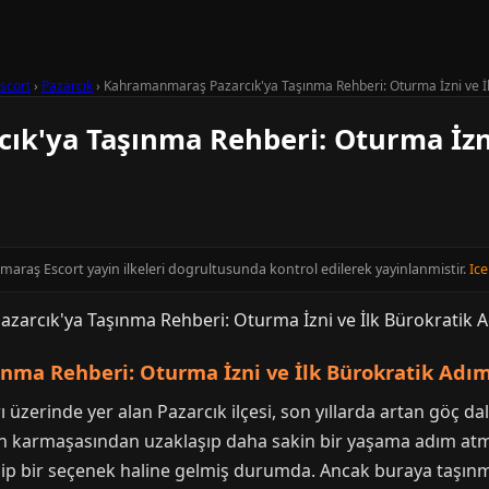
scort
›
Pazarcık
›
Kahramanmaraş Pazarcık'ya Taşınma Rehberi: Oturma İzni ve İl
k'ya Taşınma Rehberi: Oturma İzni
maraş Escort yayin ilkeleri dogrultusunda kontrol edilerek yayinlanmistir.
Ice
nma Rehberi: Oturma İzni ve İlk Bürokratik Adım
zerinde yer alan Pazarcık ilçesi, son yıllarda artan göç dalga
nın karmaşasından uzaklaşıp daha sakin bir yaşama adım atma
azip bir seçenek haline gelmiş durumda. Ancak buraya taşınm