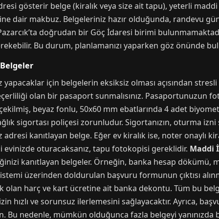
dresi gösterir belge (kiralık veya size ait tapu), yeterli ma
ğine dair makbuz. Belgeleriniz hazır olduğunda, randevu 
azarcık’ta doğrudan bir Göç İdaresi birimi bulunmamaktadır,
kebilir. Bu durum, planlamanızı yaparken göz önünde bul
 Belgeler
z yapacaklar için belgelerin eksiksiz olması açısından stresli
çerliliği olan bir pasaport sunmalısınız. Pasaportunuzun fo
çekilmiş, beyaz fonlu, 50x60 mm ebatlarında 4 adet biyometr
ağlık sigortası poliçesi zorunludur. Sigortanızın, oturma izn
adresi kanıtlayan belge. Eğer ev kiralık ise, noter onaylı k
di evinizde oturacaksanız, tapu fotokopisi gereklidir.
Maddi 
eğinizi kanıtlayan belgeler. Örneğin, banka hesap dökümü,
istemi üzerinden doldurulan başvuru formunun çıktısı alınm
olan harç ve kart ücretine ait banka dekontu. Tüm bu belgel
zin hızlı ve sorunsuz ilerlemesini sağlayacaktır. Ayrıca, ba
ın. Bu nedenle, mümkün olduğunca fazla belgeyi yanınızda 