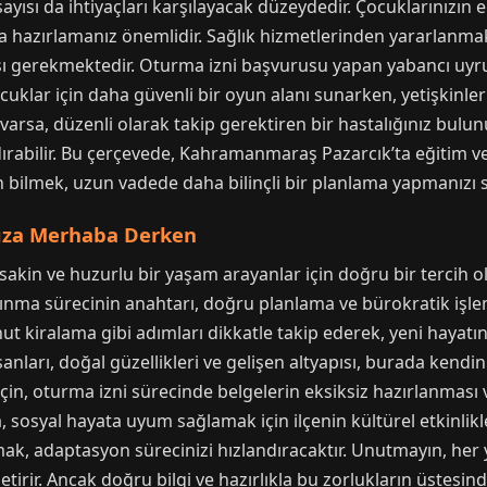
ayısı da ihtiyaçları karşılayacak düzeydedir. Çocuklarınızın e
 hazırlamanız önemlidir. Sağlık hizmetlerinden yararlanmak
sı gerekmektedir. Oturma izni başvurusu yapan yabancı uyru
ocuklar için daha güvenli bir oyun alanı sunarken, yetişkinle
varsa, düzenli olarak takip gerektiren bir hastalığınız bulu
bilir. Bu çerçevede, Kahramanmaraş Pazarcık’ta eğitim ve 
n bilmek, uzun vadede daha bilinçli bir planlama yapmanızı s
nıza Merhaba Derken
kin ve huzurlu bir yaşam arayanlar için doğru bir tercih ol
 taşınma sürecinin anahtarı, doğru planlama ve bürokratik i
nut kiralama gibi adımları dikkatle takip ederek, yeni hayatı
nsanları, doğal güzellikleri ve gelişen altyapısı, burada kendi
için, oturma izni sürecinde belgelerin eksiksiz hazırlanması
ca, sosyal hayata uyum sağlamak için ilçenin kültürel etkinlik
mak, adaptasyon sürecinizi hızlandıracaktır. Unutmayın, her
etirir. Ancak doğru bilgi ve hazırlıkla bu zorlukların üste