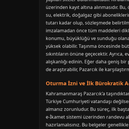
üzerinden kayıt altına alınmasıdır. Bu
su, elektrik, doğalgaz gibi abonelikleri
tutarı kadar olup, sözleşmede belirtilm
imzalamadan önce tüm maddeleri dikka
konumu, büyüklüğü ve sunduğu olanaklar
yüksek olabilir. Taşınma öncesinde büt
sıkıntıların önüne geçecektir. Ayrıca, e
alışkanlığı edinin. Eğer daha geniş bi
de araştırabilir, Pazarcık ile karşılaştı
Oturma İzni ve İlk Bürokratik 
Kahramanmaraş Pazarcık’a taşındıktan s
Türkiye Cumhuriyeti vatandaşı değilsen
almanız zorunludur. Bu süreç, ilk başt
e-İkamet sistemi üzerinden randevu alm
hazırlamalısınız. Bu belgeler genellikl