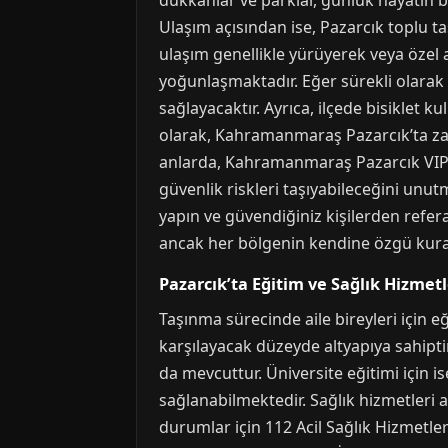
dükkanlar ve parklar, günlük hayatın bi
Ulaşım açısından ise, Pazarcık toplu t
ulaşım genellikle yürüyerek veya özel 
yoğunlaşmaktadır. Eğer sürekli olarak
sağlayacaktır. Ayrıca, ilçede bisiklet ku
olarak, Kahramanmaraş Pazarcık’ta zam
anlarda, Kahramanmaraş Pazarcık VIP es
güvenlik riskleri taşıyabileceğini u
yapın ve güvendiğiniz kişilerden refer
ancak her bölgenin kendine özgü kural
Pazarcık’ta Eğitim ve Sağlık Hizmetl
Taşınma sürecinde aile bireyleri için e
karşılayacak düzeyde altyapıya sahiptir
da mevcuttur. Üniversite eğitimi iç
sağlanabilmektedir. Sağlık hizmetleri a
durumlar için 112 Acil Sağlık Hizmetl