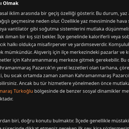
lı Olmak
arasal iklim arasında bir geçiş özelliği gösterir. Bu durum, yaz
ğışlı geçmesine neden olur. Özellikle yaz mevsiminde hava s
veya vantilatör gibi soğutma sistemlerini mutlaka düşünmelis
ak ılıman bir kış sizi bekler. İlçe genelinde kaloriferli veya s
rcık halkı oldukça misafirperver ve yardımseverdir. Komşuluk
k mümkündür. Alışveriş için ilçe merkezindeki pazarlar ve k
zmetler için Kahramanmaraş merkeze gitmek gerekebilir. Bu d
 Kahramanmaraş Pazarcık’ın yerel lezzetleri olan tarhana, çö
ki, bu sıcak ortamda zaman zaman Kahramanmaraş Pazarcık esc
ebilirsiniz. Ancak bu tür hizmetlere yönelmeden önce mutlak
araş Türkoğlu
bölgesinde de benzer sosyal dinamikler me
ktadır.
dan biri, doğru konutu bulmaktır. İlçede genellikle müstakil
a sürecinde dikkat etmeniz gereken ilk şey, kira sözleşmesin