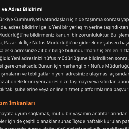
 ve Adres Bildirimi
ürkiye Cumhuriyeti vatandaşları için de taşınma sonrası ya
a, adres bildirimi gelir. Yeni bir yerleşim yerine taşındıktan
 Müdürlüğü’ne bildirmeniz kanuni bir zorunluluktur. Bu işlemi
rıca, Pazarcık İlçe Nüfus Müdürlüğü’ne giderek de şahsen başv
a eski adresinize ait bir belge bulundurmanız işlemleri hızla
liğidir. Yeni adresinizi nüfus müdürlüğüne bildirdikten sonr
esi gerekmektedir. Bunun için herhangi bir Nüfus Müdürlüğ
yazışmaların ve tebligatların yeni adresinize ulaşması açısınd
gaz aboneliklerini yeni adresinize taşımayı veya sıfırdan a
rcık’taki şubelerine veya online hizmet platformlarına başvura
aşım İmkanları
l hayata uyum sağlamak, mutlu bir yaşamın anahtarlarından
eler için de çeşitli olanaklar sunar. İlçede haftalık kurulan pa