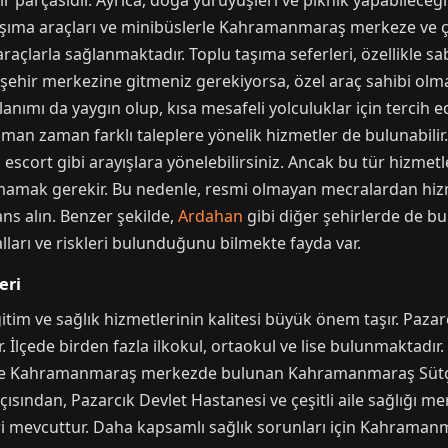
r parçasıdır. Ayrıca, doğa yürüyüşleri ve piknik yapabileceğ
aşıma araçları ve minibüslerle Kahramanmaraş merkeze ve çev
araçlarla sağlanmaktadır. Toplu taşıma seferleri, özellikle 
 şehir merkezine gitmeniz gerekiyorsa, özel araç sahibi olm
llanımı da yaygın olup, kısa mesafeli yolculuklar için tercih ed
an zaman farklı taleplere yönelik hizmetler de bulunabilir.
cort gibi arayışlara yönelebilirsiniz. Ancak bu tür hizmetle
nutmamak gerekir. Bu nedenle, resmi olmayan mecralardan h
ans alın. Benzer şekilde,
Ardahan
gibi diğer şehirlerde de b
ları ve riskleri bulunduğunu bilmekte fayda var.
eri
ğitim ve sağlık hizmetlerinin kalitesi büyük önem taşır. Pazar
. İlçede birden fazla ilkokul, ortaokul ve lise bulunmaktadır.
in ise Kahramanmaraş merkezde bulunan Kahramanmaraş Sütç
çısından, Pazarcık Devlet Hastanesi ve çeşitli aile sağlığı me
eri mevcuttur. Daha kapsamlı sağlık sorunları için Kahram