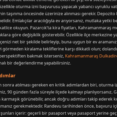
, özellikle oturma izni başvurusu yapacak yabancı uyruklu va
nin taşınma öncesinde üzerinize alınması gerekir. Depozito bed
elidir. Emlakçılar aracılığıyla ev arıyorsanız, mutlaka yetki 
tlice okuyun. Pazarcık’ta kira fiyatları, Kahramanmaraş m
a göre değişiklik gösterebilir. Özellikle ilçe merkezine ya
çenizi net bir şekilde belirleyip, buna uygun bir ev aramanı
vi görmeden kiralama tekliflerine karşı dikkatli olun; dolandı
r perspektiften bakmak isterseniz,
Kahramanmaraş Dulkadir
rmalı bir değerlendirme yapabilirsiniz.
Adımlar
onra atılması gereken en kritik adımlardan biri, oturma izni
iz, 90 günden fazla süreyle ilçede kalmayı planlıyorsanız, 
a karmaşık görünebilir, ancak doğru adımları takip ederek ko
anız gerekmektedir. Randevu tarihinden önce, başvuru için 
e şunları içerir: geçerli bir pasaport veya pasaport yerine ge