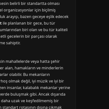
esin belirli bir standartta olması
el organizasyonlar için biçilmiş
zluk arayışı, bazen geceye eşlik edecek
t
ile planlanan bir gece, bu tür
larından biri olan ve bu tür kaliteli
etli gecelerin bir parçası olarak
me sahiptir.
in mahallelerde veya hatta şehir
yer alan, hamakların ve minderlerin
rlar olabilir. Bu mekanların
oş olmak değil, iyi müzik ve iyi bir
zen insanlar, kalabalık mekanlar yerine
r yerde buluşmak gibi. Ancak dışarıda
a daha uzak ve keşfedilmemiş bir
in standart rotasının dışına çıkmak