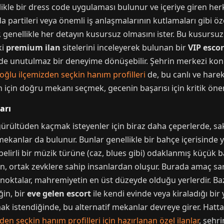
llikle bir dress code uygulaması bulunur ve içeriye giren herk
 partileri veya önemli iş anlaşmalarının kutlamaları gibi öz
r, genellikle her detayın kusursuz olmasını ister. Bu kusursu
ki
premium ilan
sitelerini inceleyerek bulunan bir
VIP escor
de unutulmaz bir deneyime dönüşebilir. Şehrin merkezi konum
oğlu ilçemizden seçkin hanım profilleri
de, bu canlı ve harek
 için doğru mekanı seçmek, gecenin başarısı için kritik öne
arı
rültüden kaçmak isteyenler için biraz daha çeperlerde, sak
ekanlar da bulunur. Bunlar genellikle bir bahçe içerisinde 
elirli bir müzik türüne (caz, blues gibi) odaklanmış küçük ba
an, ortak zevklere sahip insanlardan oluşur. Burada amaç sarh
 noktalar, mahremiyetin en üst düzeyde olduğu yerlerdir. Ba
ğin, bir
eve gelen escort
ile kendi evinde veya kiraladığı bi
k istendiğinde, bu alternatif mekanlar devreye girer. Hatt
en seçkin hanım profilleri için hazırlanan özel ilanlar
, şehr