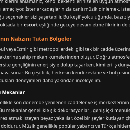
iklerini anlamanız, kendi beklentilerinize en uygun atmosfe
ı amaçlıyor. İster arkadaşlarınızla canlı müzik dinlemek, ist
seçenekler sizi şaşırtabilir. Bu keşif yolculuğunda, bazı zi
 noktada bir
escort
eşliğinde geceye devam etme fikrinin de 
ın Nabzını Tutan Bölgeler
l veya İzmir gibi metropollerdeki gibi tek bir cadde üzerin
karakterine sahip mekan kümelerinden oluşur. Doğru atmosfe
rsite gençliğinin enerjisiyle dolup taşarken, kimileri iş dün
r hava sunar. Bu çeşitlilik, herkesin kendi zevkine ve bütçesi
undukları deneyimleri daha yakından inceleyelim.
ı Mekanlar
likle son dönemde yenilenen caddeler ve iş merkezlerinin 
u mekanlar genellikle şık dekorasyonları, geniş içki menüler
tres atmak isteyen beyaz yakalılar, özel bir şeyler kutlayan ç
doldurur. Müzik genellikle popüler yabancı ve Türkçe hitlerd