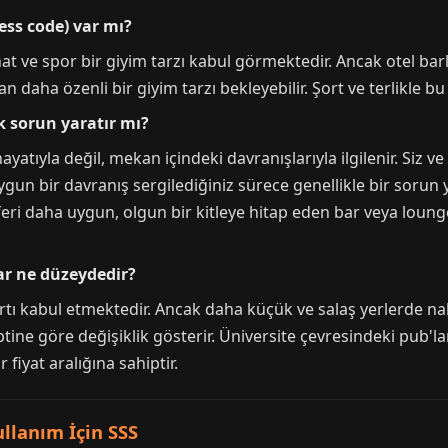
ss code) var mı?
 ve spor bir giyim tarzı kabul görmektedir. Ancak otel barl
an daha özenli bir giyim tarzı bekleyebilir. Şort ve terlikle 
k sorun yaratır mı?
yatıyla değil, mekan içindeki davranışlarıyla ilgilenir. Siz v
ygun bir davranış sergilediğiniz sürece genellikle bir sor
feri daha uygun, olgun bir kitleye hitap eden bar veya loung
ar ne düzeydedir?
ı kabul etmektedir. Ancak daha küçük ve salaş yerlerde na
ine göre değişiklik gösterir. Üniversite çevresindeki pub'
 fiyat aralığına sahiptir.
lanım İçin SSS