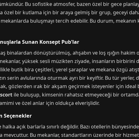
ündür. Bu sofistike atmosfer, bazen özel bir gece planlaya
veya özel bir kutlama için bir araya gelmiş bir grup, geceyi d
it mekanlarda buluşmayı tercih edebilir. Bu durum, mekanın 
nuşlarla Sunan Konsept Pub'lar
taş binalardan dönüştürülmüş, ahşabın ve loş ışığın hakim 
ekanlar, yüksek sesli müzikten ziyade, insanların birbirini d
kle butik bira çeşitleri, yerel şaraplar ve mekana özgü atışt
 serin avlularında oturmak ayrı bir keyiftir. Bu tür yerler,
ak, gözlerden ırak bir akşam geçirmek isteyenler için ideal bir
scort
ile buluşup, kimsenin rahatsız etmeyeceği bir ortamda
mimi ve özel anlar için oldukça elverişlidir.
n Seçenekler
ka açık barlarla sınırlı değildir. Bazı otellerin bünyesinde 
 mevcuttur. Bu mekanlar, standartların üzerinde bir hizmet, öz