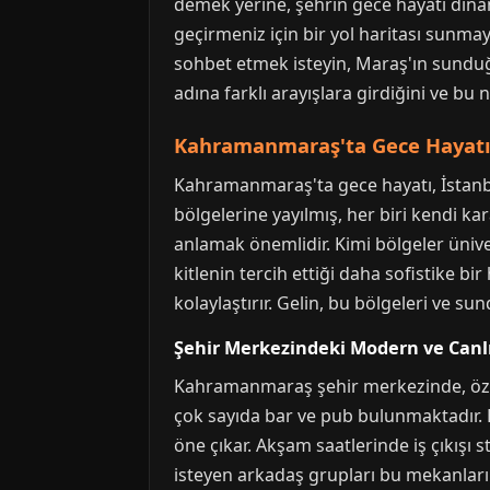
demek yerine, şehrin gece hayatı dinam
geçirmeniz için bir yol haritası sunmay
sohbet etmek isteyin, Maraş'ın sunduğu 
adına farklı arayışlara girdiğini ve bu
Kahramanmaraş'ta Gece Hayatın
Kahramanmaraş'ta gece hayatı, İstanbu
bölgelerine yayılmış, her biri kendi 
anlamak önemlidir. Kimi bölgeler ünive
kitlenin tercih ettiği daha sofistike bi
kolaylaştırır. Gelin, bu bölgeleri ve s
Şehir Merkezindeki Modern ve Canl
Kahramanmaraş şehir merkezinde, özel
çok sayıda bar ve pub bulunmaktadır. B
öne çıkar. Akşam saatlerinde iş çıkışı s
isteyen arkadaş grupları bu mekanları 