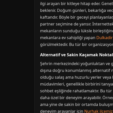
ilgi arayan bir kitleye hitap eder. Gene
beklenir. Doğum günleri, bekarlığa veda
kaftandır. Böyle bir geceyi planlayanla
partner seçimine de yansır. İnternette
mekanların sunduğu lüksle birleştiğin
mekanlara ev sahipliği yapan
Dulkadir
görülmektedir. Bu tür bir organizasyon
Alternatif ve Sakin Kaçamak Noktal
Şehrin merkezindeki yoğunluktan ve gü
dışına doğru konumlanmış alternatif m
olduğu salaş ama huzurlu yerler veya b
müdavimleri, genellikle birbirini tanıy
sohbet eşliğinde rahatlamaktır. Bu tür
daha özel bir deneyim arayabilir. Örne
ama yine de sakin bir ortamda buluşma
deneyim arayanlar için
Nurhak ilçemizd