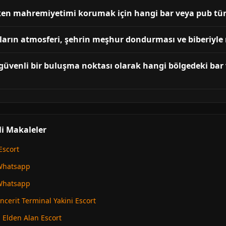
n mahremiyetimi korumak için hangi bar veya pub türle
arın atmosferi, şehrin meşhur dondurması ve biberiyle 
venli bir buluşma noktası olarak hangi bölgedeki bar v
i Makaleler
Escort
Whatsapp
Whatsapp
erit Terminal Yakini Escort
Elden Alan Escort