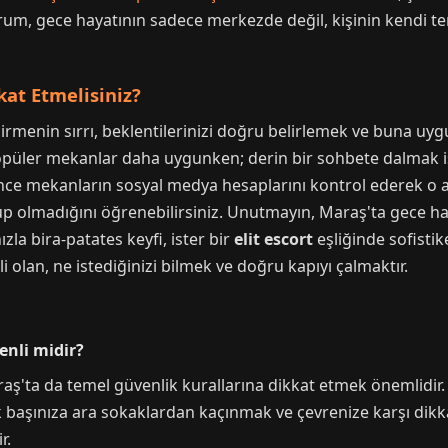
 durum, gece hayatının sadece merkezde değil, kişinin kendi 
kat Etmelisiniz?
irmenin sırrı, beklentilerinizi doğru belirlemek ve buna uy
üler mekanlar daha uygunken; derin bir sohbete dalmak is
nce mekanların sosyal medya hesaplarını kontrol ederek o ak
up olmadığını öğrenebilirsiniz. Unutmayın, Maraş'ta gece ha
ızla bira-patates keyfi, ister bir
elit escort
eşliğinde sofistik
 olan, ne istediğinizi bilmek ve doğru kapıyı çalmaktır.
nli midir?
'ta da temel güvenlik kurallarına dikkat etmek önemlidir. 
k başınıza ara sokaklardan kaçınmak ve çevrenize karşı dikkat
r.