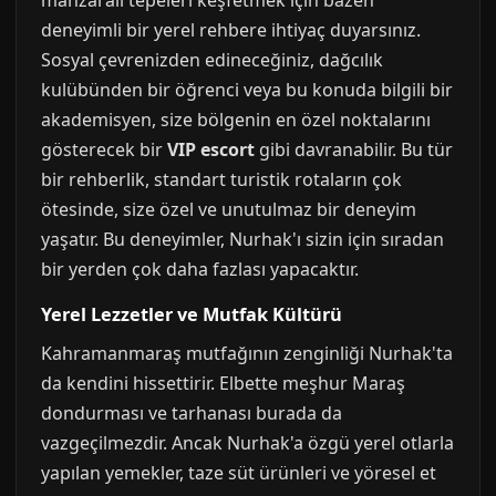
manzaralı tepeleri keşfetmek için bazen
deneyimli bir yerel rehbere ihtiyaç duyarsınız.
Sosyal çevrenizden edineceğiniz, dağcılık
kulübünden bir öğrenci veya bu konuda bilgili bir
akademisyen, size bölgenin en özel noktalarını
gösterecek bir
VIP escort
gibi davranabilir. Bu tür
bir rehberlik, standart turistik rotaların çok
ötesinde, size özel ve unutulmaz bir deneyim
yaşatır. Bu deneyimler, Nurhak'ı sizin için sıradan
bir yerden çok daha fazlası yapacaktır.
Yerel Lezzetler ve Mutfak Kültürü
Kahramanmaraş mutfağının zenginliği Nurhak'ta
da kendini hissettirir. Elbette meşhur Maraş
dondurması ve tarhanası burada da
vazgeçilmezdir. Ancak Nurhak'a özgü yerel otlarla
yapılan yemekler, taze süt ürünleri ve yöresel et