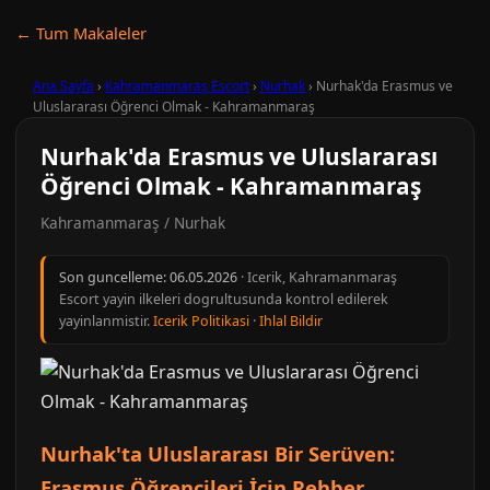
← Tum Makaleler
Ana Sayfa
›
Kahramanmaraş Escort
›
Nurhak
›
Nurhak'da Erasmus ve
Uluslararası Öğrenci Olmak - Kahramanmaraş
Nurhak'da Erasmus ve Uluslararası
Öğrenci Olmak - Kahramanmaraş
Kahramanmaraş / Nurhak
Son guncelleme:
06.05.2026
· Icerik, Kahramanmaraş
Escort yayin ilkeleri dogrultusunda kontrol edilerek
yayinlanmistir.
Icerik Politikasi
·
Ihlal Bildir
Nurhak'ta Uluslararası Bir Serüven:
Erasmus Öğrencileri İçin Rehber