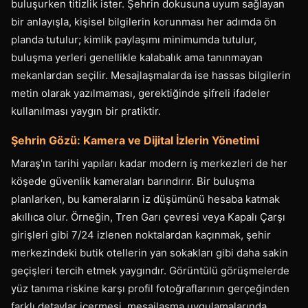
buluşurken titizlik ister. Şehrin dokusuna uyum sağlayan
bir anlayışla, kişisel bilgilerin korunması her adımda ön
planda tutulur; kimlik paylaşımı minimumda tutulur,
buluşma yerleri genellikle kalabalık ama tanınmayan
mekanlardan seçilir. Mesajlaşmalarda ise hassas bilgilerin
metin olarak yazılmaması, gerektiğinde şifreli ifadeler
kullanılması yaygın bir pratiktir.
Şehrin Gözü: Kamera ve Dijital İzlerin Yönetimi
Maraş'ın tarihi yapıları kadar modern iş merkezleri de her
köşede güvenlik kameraları barındırır. Bir buluşma
planlarken, bu kameraların iz düşümünü hesaba katmak
akıllıca olur. Örneğin, Tren Garı çevresi veya Kapalı Çarşı
girişleri gibi 7/24 izlenen noktalardan kaçınmak, şehir
merkezindeki butik otellerin yan sokakları gibi daha sakin
geçişleri tercih etmek yaygındır. Görüntülü görüşmelerde
yüz tanıma riskine karşı profil fotoğraflarının gerçeğinden
farklı detaylar içermesi, mesajlaşma uygulamalarında