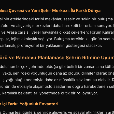
si Çevresi ve Yeni Şehir Merkezi: İki Farklı Dünya
nin eteklerindeki tarihi mekânlar, sessiz ve sakin bir buluşma
feler ve alışveriş merkezleri daha hareketli bir ortam sunuyor.
 ve Arasa çarşısı, yerel havasıyla dikkat çekerken; Forum Kah
ılar, lojistik kolaylık sağlıyor. Buluşma tercihinizi, günün saatin
yarlamak, profesyonel bir yaklaşımın göstergesi olacaktır.
ürü ve Randevu Planlaması: Şehrin Ritmine Uyu
lu'nun birçok şehrinde olduğu gibi belirli bir zamanlama kült
di vakti, şehirdeki yoğunluğun daha az olduğu dilimler olarak öne 
e iş yoğunluğu nedeniyle daha az müsaitlik söz konusu olabilir.
rünün de etkisiyle akşamüstü saatlerine doğru hareketlenen şeh
arşılıklı beklentileri yönetmede kritik bir rol oynuyor.
 İçi Farkı: Yoğunluk Envanteri
le Cumartesi günleri, şehirde alışveriş ve sosyal etkinliklerin ar