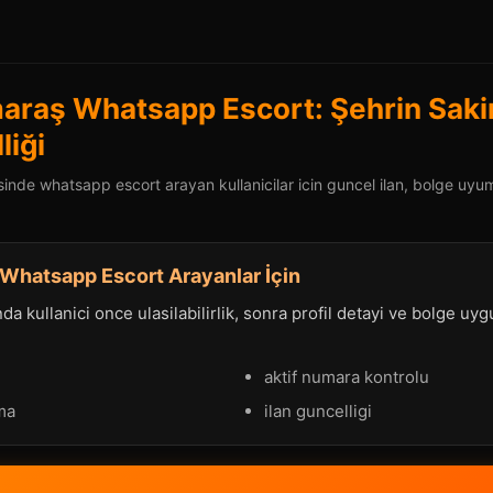
raş Whatsapp Escort: Şehrin Saki
liği
de whatsapp escort arayan kullanicilar icin guncel ilan, bolge uyumu
hatsapp Escort Arayanlar İçin
a kullanici once ulasilabilirlik, sonra profil detayi ve bolge uy
aktif numara kontrolu
ma
ilan guncelligi