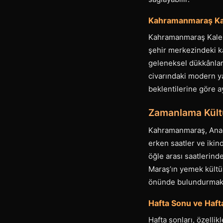
Kahramanmaraş Kale
Kahramanmaraş Kalesi’
şehir merkezindeki ka
geleneksel dükkânlar
civarındaki modern yap
beklentilerine göre a
Zamanlama Kült
Kahramanmaraş, Anado
erken saatler ve ikin
öğle arası saatlerind
Maraş’ın yemek kültü
önünde bulundurmak, k
Hafta Sonu ve Hafta
Hafta sonları, özellik