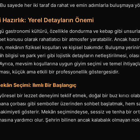
. Bu sayede her iki taraf da rahat ve emin adımlarla buluşmaya yön
Hazırlık: Yerel Detayların Önemi
 gastronomi kültürü, özellikle dondurma ve kebap gibi unsurla
t konusu olarak rahatlatıcı bir atmosfer yaratabilir. Ancak hazır
, mekânın fiziksel koşulları ve kişisel bakımdır. Buluşma yerin
 bilgisi ve park yeri gibi lojistik detayların netleştirilmesi, ola
. Ayrıca, mevsim koşullarına uygun giyim seçimi ve temel ihtiyaçla
ası, küçük ama etkili bir profesyonellik göstergesidir.
ekân Seçimi: Ilımlı Bir Başlangıç
esel bir lezzet deneyimi teklif etmek, doğal bir buz kırıcı olab
ana çorbası gibi semboller üzerinden sohbet başlatmak, hem sa
akimiyeti gösterir. Mekân seçimindeyse, sessiz ve tenha bir ort
ına yardımcı olur. Şehrin bilinen ancak kalabalık olmayan nokta