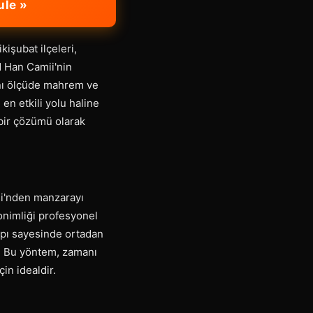
ule »
işubat ilçeleri,
d Han Camii'nin
aynı ölçüde mahrem ve
en etkili yolu haline
 bir çözümü olarak
si'nden manzarayı
onimliği profesyonel
kapı sayesinde ortadan
ir. Bu yöntem, zamanı
in idealdir.