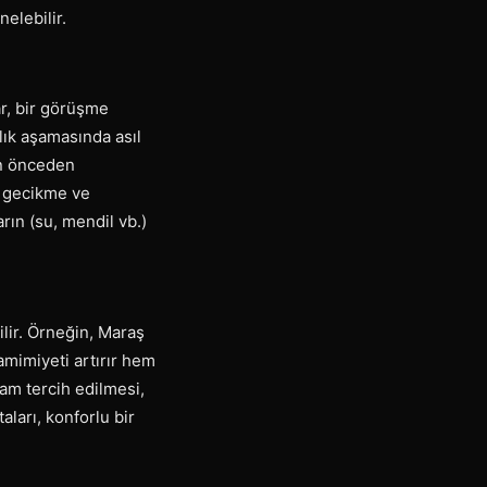
elebilir.
r, bir görüşme
lık aşamasında asıl
in önceden
sı gecikme ve
rın (su, mendil vb.)
ilir. Örneğin, Maraş
mimiyeti artırır hem
am tercih edilmesi,
ları, konforlu bir