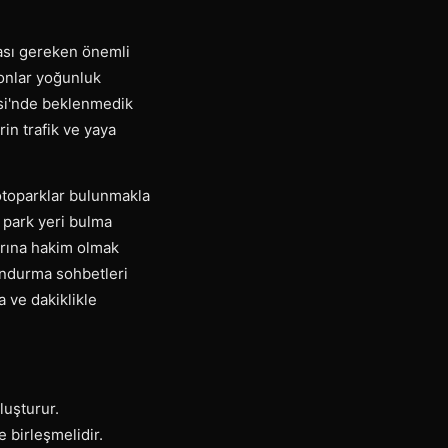
ması gereken önemli
yonlar yoğunluk
esi'nde beklenmedik
rin trafik ve yaya
 otoparklar bulunmakla
 park yeri bulma
arına hakim olmak
ondurma sohbetleri
a ve dakiklikle
luşturur.
e birleşmelidir.