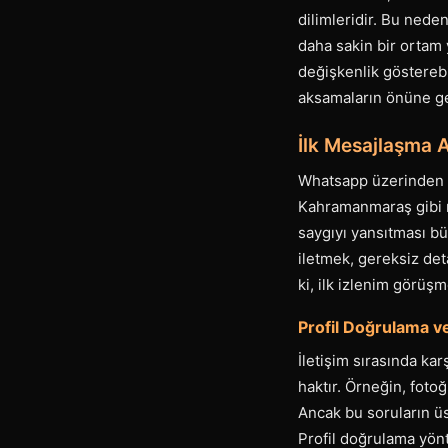
dilimleridir. Bu nede
daha sakin bir ortam 
değişkenlik göstereb
aksamaların önüne ge
İlk Mesajlaşma 
Whatsapp üzerinden ku
Kahramanmaraş gibi mu
saygıyı yansıtması bü
iletmek, gereksiz de
ki, ilk izlenim görüşme
Profil Doğrulama ve
İletişim sırasında kar
haktır. Örneğin, fotoğ
Ancak bu soruların üsl
Profil doğrulama yönt