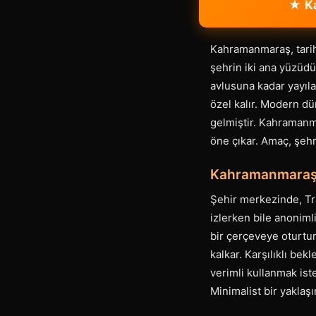
★ Ka
Kahramanmaraş, tarihi
şehrin iki ana yüzüd
avlusuna kadar yayılan
özel kalır. Modern dün
gelmiştir. Kahramanma
öne çıkar. Amaç, şehr
Kahramanmaraş'
Şehir merkezinde, Tr
izlerken bile anonim
bir çerçeveye oturtur
kalkar. Karşılıklı bek
verimli kullanmak ist
Minimalist bir yaklaş