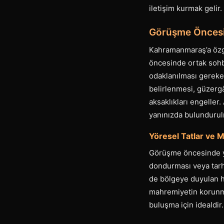
iletişim kurmak gelir
Görüşme Öncesi 
Kahramanmaraş’a özgü
öncesinde ortak sohbe
odaklanılması gereken
belirlenmesi, güzergâh
aksaklıkları engeller
yanınızda bulundurulm
Yöresel Tatlar ve M
Görüşme öncesinde yör
dondurması veya tarh
de bölgeye duyulan h
mahremiyetin korunmas
buluşma için idealdir.