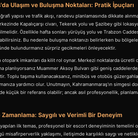
a Ulaşım ve Buluşma Noktaları: Pratik İpuçları
afi yapısı ve trafik akışı, randevu planlamasında dikkate alın
rkezinde Kapalıçarşı civarı, Tekerek yolu ve Şazibey gibi lokas
çilmelidir. Özellikle hafta sonları yürüyüş yolu ve Trabzon Cadd
şabilirsiniz. Bu nedenle buluşma noktanızı belirlerken bu bölgele
nde bulundurmanız sürpriz gecikmeleri önleyecektir.
n otopark imkanları da kilit rol oynar. Merkezi noktalarda ücretli
uşma planlıyorsanız Muammer Aksoy Bulvarı gibi geniş caddelerde
tir. Toplu taşıma kullanacaksanız, minibüs ve otobüs güzergahl
nmanıza yardımcı olur. Unutmayın, Kahramanmaraş'ın simgesi d
e küçük bir referans olabilir; ancak asıl profesyonellik, planlam
e Zamanlama: Saygılı ve Verimli Bir Deneyim
pılan ilk temas, profesyonel bir escort deneyiminin temelini o
isafirperverlik yaklaşımı, iletişimde karşılıklı saygı ve netlikl