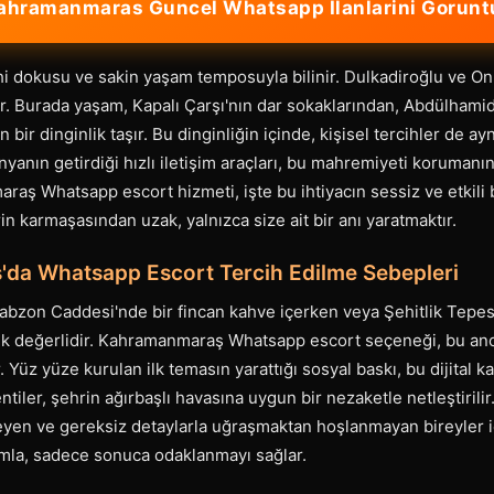
hramanmaras Guncel Whatsapp Ilanlarini Gorunt
 dokusu ve sakin yaşam temposuyla bilinir. Dulkadiroğlu ve Onik
ür. Burada yaşam, Kapalı Çarşı'nın dar sokaklarından, Abdülhami
 bir dinginlik taşır. Bu dinginliğin içinde, kişisel tercihler de 
yanın getirdiği hızlı iletişim araçları, bu mahremiyeti korumanın 
raş Whatsapp escort hizmeti, işte bu ihtiyacın sessiz ve etkili
in karmaşasından uzak, yalnızca size ait bir anı yaratmaktır.
da Whatsapp Escort Tercih Edilme Sebepleri
abzon Caddesi'nde bir fincan kahve içerken veya Şehitlik Tepe
lik değerlidir. Kahramanmaraş Whatsapp escort seçeneği, bu an
. Yüz yüze kurulan ilk temasın yarattığı sosyal baskı, bu dijital 
lentiler, şehrin ağırbaşlı havasına uygun bir nezaketle netleştiril
eyen ve gereksiz detaylarla uğraşmaktan hoşlanmayan bireyler iç
ımla, sadece sonuca odaklanmayı sağlar.