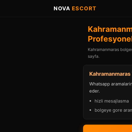
NOVA
ESCORT
Kahramanma
Profesyonel
Kahramanmaras bolgesin
sayfa.
Kahramanmaras W
Whatsapp aramalarind
eder.
hizli mesajlasma
bolgeye gore ara