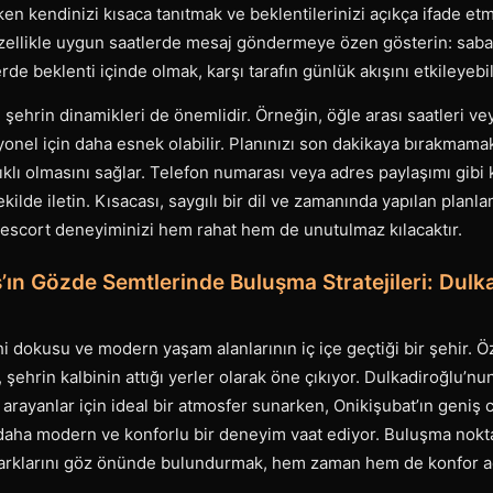
n kendinizi kısaca tanıtmak ve beklentilerinizi açıkça ifade etm
 Özellikle uygun saatlerde mesaj göndermeye özen gösterin: sab
de beklenti içinde olmak, karşı tarafın günlük akışını etkileyebil
şehrin dinamikleri de önemlidir. Örneğin, öğle arası saatleri v
yonel için daha esnek olabilir. Planınızı son dakikaya bırakmam
ıklı olmasını sağlar. Telefon numarası veya adres paylaşımı gibi ki
kilde iletin. Kısacası, saygılı bir dil ve zamanında yapılan planla
scort deneyiminizi hem rahat hem de unutulmaz kılacaktır.
n Gözde Semtlerinde Buluşma Stratejileri: Dulk
 dokusu ve modern yaşam alanlarının iç içe geçtiği bir şehir. Öz
, şehrin kalbinin attığı yerler olarak öne çıkıyor. Dulkadiroğlu’nu
ilik arayanlar için ideal bir atmosfer sunarken, Onikişubat’ın geniş
 daha modern ve konforlu bir deneyim vaat ediyor. Buluşma nokta
k farklarını göz önünde bulundurmak, hem zaman hem de konfor a