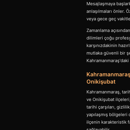
Mesajlaşmaya başlarke
anlaşılmaları önler.
veya gece geç vakitler
Zamanlama açısından 
dilimleri çoğu profes
karşınızdakinin hazırl
mutlaka güvenli bir şe
Kahramanmaraş'daki e
Kahramanmaraş’ı
Onikişubat
Kahramanmaraş, tarihi
ve Onikişubat ilçeleri
tarihi çarşıları, gizl
yapılaşmış bölgeleri
ilçenin karakteristi
sağlayabilir.