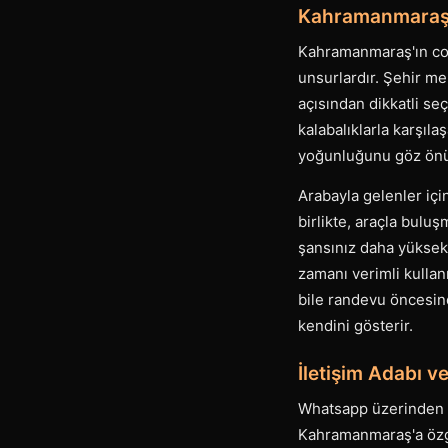
Kahramanmaraş'd
Kahramanmaraş'ın coğr
unsurlardır. Şehir me
açısından dikkatli se
kalabalıklarla karşıla
yoğunluğunu göz önü
Arabayla gelenler içi
birlikte, araçla bul
şansınız daha yüksek
zamanı verimli kulla
bile randevu öncesind
kendini gösterir.
İletişim Adabı v
Whatsapp üzerinden ya
Kahramanmaraş'a özgü m