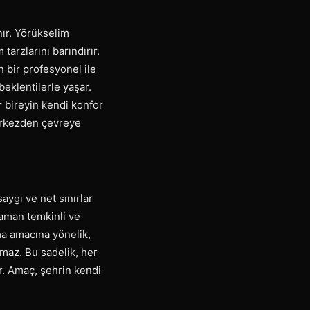
ır. Yörükselim
tarzlarını barındırır.
n bir profesyonel ile
eklentilerle yaşar.
r bireyin kendi konfor
merkezden çevreye
aygı ve net sınırlar
aman temkinli ve
ma amacına yönelik,
lmaz. Bu sadelik, her
ir. Amaç, şehrin kendi