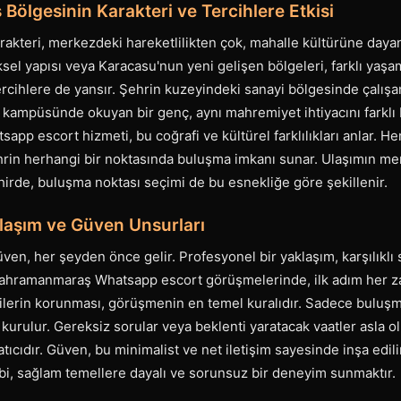
ölgesinin Karakteri ve Tercihlere Etkisi
akteri, merkezdeki hareketlilikten çok, mahalle kültürüne dayan
el yapısı veya Karacasu'nun yeni gelişen bölgeleri, farklı yaşam 
 tercihlere de yansır. Şehrin kuzeyindeki sanayi bölgesinde çalışa
kampüsünde okuyan bir genç, aynı mahremiyet ihtiyacını farklı b
p escort hizmeti, bu coğrafi ve kültürel farklılıkları anlar. He
ehrin herhangi bir noktasında buluşma imkanı sunar. Ulaşımın 
hirde, buluşma noktası seçimi de bu esnekliğe göre şekillenir.
laşım ve Güven Unsurları
ven, her şeyden önce gelir. Profesyonel bir yaklaşım, karşılıklı s
Kahramanmaraş Whatsapp escort görüşmelerinde, ilk adım her z
ilgilerin korunması, görüşmenin en temel kuralıdır. Sadece buluş
g kurulur. Gereksiz sorular veya beklenti yaratacak vaatler asla o
tlatıcıdır. Güven, bu minimalist ve net iletişim sayesinde inşa edil
i, sağlam temellere dayalı ve sorunsuz bir deneyim sunmaktır.