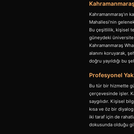
Kahramanmaraş B
Kahramanmaraş'ın kar
Mahallesi'nin geleneks
Bu çeşitlilik, kişisel
güneydeki üniversite 
Kahramanmaraş Whatsap
alanını koruyarak, ş
doğru yayıldığı bu şe
Profesyonel Yak
Bu tür bir hizmette gü
çerçevesinde işler. 
saygılıdır. Kişisel b
kısa ve öz bir diyalo
iki taraf için de raha
dokusunda olduğu gib