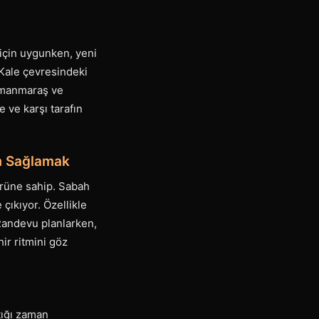
 için uygunken, yeni
 Kale çevresindeki
ramanmaraş ve
e ve karşı tarafın
m Sağlamak
ürüne sahip. Sabah
çıkıyor. Özellikle
 Randevu planlarken,
ir ritmini göz
ttığı zaman