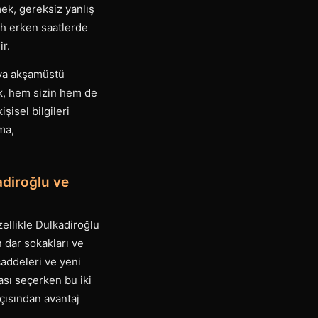
ek, gereksiz yanlış
ah erken saatlerde
ir.
eya akşamüstü
ak, hem sizin hem de
şisel bilgileri
ma,
adiroğlu ve
ellikle Dulkadiroğlu
n dar sokakları ve
 caddeleri ve yeni
sı seçerken bu iki
çısından avantaj