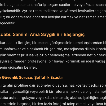
nle buluşma planları, hafta içi akşam saatlerine veya Pazar sabah
yakalanabilir. Ayrıca resmi tatillerde ve yöresel festivallerde şe
ilir; bu dönemlerde önceden iletişim kurmak ve net zamanlama 
çecektir.
Adabı: Samimi Ama Saygılı Bir Başlangıç
rulan ilk iletişim, bir escort görüşmesinin temel taşlarından bir
hafazakar ve sıcakkanlı bir şehirde, mesajlaşma dilinin kibarla
yük önem taşır. Kısa ve öz bir selamlaşma, ardından net bir şeki
taylara girmeden profesyonel bir havayı korumak en ideal yakla
nin gidişatını belirler.
 Güvenlik Sorusu: Şeffaflık Esastır
şı tarafın profiline dair şüpheler oluşursa, nazikçe teyit edici so
rafların güncelliği veya belirli bir referans hakkında bilgi istemek,
ubu asla sorgulayıcı veya kaba olmamalı; aksine, işbirliğine açık 
emlerinin başında, birden fazla fotoğraf talep etmek veya kısa b